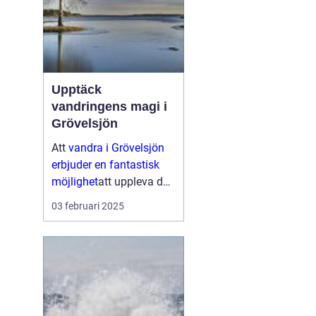
Upptäck
vandringens magi i
Grövelsjön
Att
vandra i Grövelsjön
erbjuder en fantastisk
möjlighet
att uppleva den
storslagna naturen i
03 februari 2025
Dalarnas nordligaste
hörn. Med vackra
fj&aum...