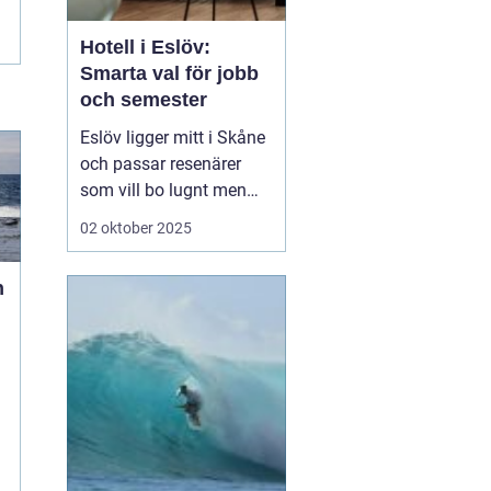
Hotell i Eslöv:
Smarta val för jobb
och semester
Eslöv ligger mitt i Skåne
och passar resenärer
som vill bo lugnt men
röra sig snabbt mellan
02 oktober 2025
städer och sevärdheter.
Här finns ett brett spann
n
av boenden, från enkla
affärshotell till hemkära
alterna...