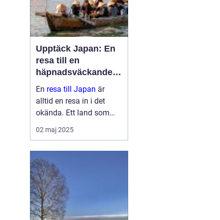
Upptäck Japan: En
resa till en
häpnadsväckande
kultur och natur
En
resa till Japan
är
alltid en resa in i det
okända. Ett land som
sömlöst blandar det
02 maj 2025
gamla med det nya, där
historiska tempel står
sida vid sida med ne...