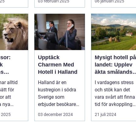
025
03 februari 2025
06 januari 2025
storslagna na...
sor:
Upptäck
Mysigt hotell på
k
Charmen Med
landet: Upplev
ns
Hotell i Halland
äkta smålandsk
t genom
charm på
har alltid
Halland är en
I vardagens stress
iserade
smålandstorpet
sätt för
kustregion i södra
och stök kan det
r att
Sverige som
vara svårt att finna
a nya
erbjuder besökare
tid för avkoppling
 smak...
en perfekt
och lugn...
i 2025
03 december 2024
21 juli 2024
blandning a...