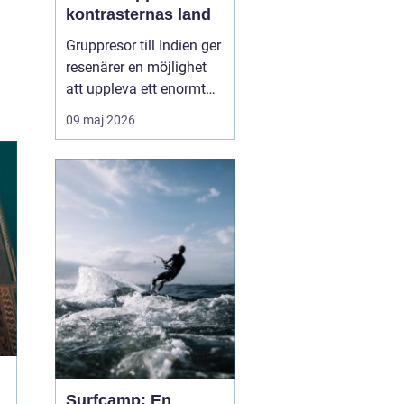
kontrasternas land
Gruppresor till Indien ger
resenärer en möjlighet
att uppleva ett enormt
land på ett säkert, socialt
09 maj 2026
och genomtänkt sätt.
Med en erfaren
reseledare och lokala
guider blir resan mer än
bara transport mellan
sevä...
Surfcamp: En