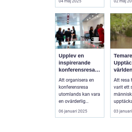
04 maj 2025
02 maj 2
Upplev en
Temare
inspirerande
Upptäc
konferensresa
världe
utomlands
skönhe
Att organisera en
Att resa 
special
konferensresa
varit ett 
resor
utomlands kan vara
människo
en ovärderlig
upptäck
upplevelse för
kulturer,
06 januari 2025
03 januar
föret...