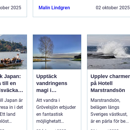
tober 2025
Malin Lindgren
02 oktober 2025
k Japan:
Upptäck
Upplev charme
 till en
vandringens
på Hotell
dsväckan
magi i
Marstrandsön
ur och
Grövelsjön
ill Japan är
Att vandra i
Marstrandsön,
resa in i det
Grövelsjön erbjuder
belägen längs
Ett land
en fantastisk
Sveriges västkust,
löst
möjlighetatt
är en pärla för be...
uppleva den