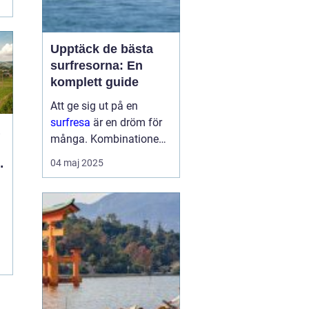
Upptäck de bästa
surfresorna: En
komplett guide
Att ge sig ut på en
surfresa
är en dröm för
många. Kombinationen
av sol, hav och den
04 maj 2025
adrenalinpumpande
upplevelsen av att fånga
den perfekta vågen är
svårs...