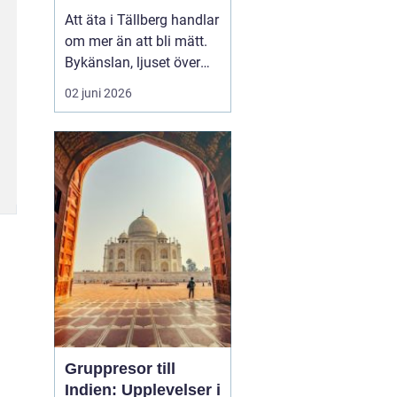
Att äta i Tällberg handlar
om mer än att bli mätt.
Bykänslan, ljuset över
Siljan och de gamla
02 juni 2026
gårdarna skapar en ram
som gör måltiden till en
helhetsupplevelse. Här
möts klassiska
dalatraditioner och
nutida gastronomi på ett
sätt som lockar både
lång...
Gruppresor till
Indien: Upplevelser i