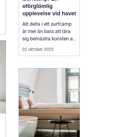
oförglömlig
upplevelse vid havet
Att delta i ett surfcamp
är mer än bara att lära
sig bemästra konsten att
surfa. Det är en
02 oktober 2025
möjlighet att fördjupa
sig i en helt ny värld,
fylld av gemenskap,
spänning och naturens
krafter. För dem som...