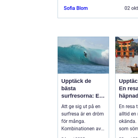
Sofia Blom
02 ok
Upptäck de
Upptäc
bästa
En resa
surfresorna: En
häpna
komplett guide
de kult
Att ge sig ut på en
En resa t
natur
surfresa är en dröm
alltid en 
för många.
okända. 
Kombinationen av
som söm
sol, ...
bland...