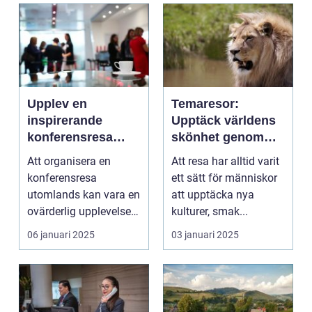
Upplev en
Temaresor:
inspirerande
Upptäck världens
konferensresa
skönhet genom
utomlands
specialiserade
Att organisera en
Att resa har alltid varit
resor
konferensresa
ett sätt för människor
utomlands kan vara en
att upptäcka nya
ovärderlig upplevelse
kulturer, smak...
för föret...
06 januari 2025
03 januari 2025