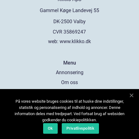
web:
www.klikko.dk
Menu
Annonsering
Om oss
Cookies
På vores website bruges cookies til at huske dine indstillinger,
Kontakta oss
statistik og personalisering af indhold og annoncer. Denne
Sitemap
information deles med tredjepart. Ved fortsat brug af websiden
godkender du cookiepolitikken.
Ok
Privatlivspolitik