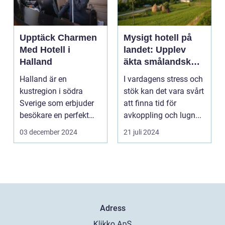
Upptäck Charmen
Mysigt hotell på
Med Hotell i
landet: Upplev
Halland
äkta smålandsk
charm på
Halland är en
I vardagens stress och
smålandstorpet
kustregion i södra
stök kan det vara svårt
Sverige som erbjuder
att finna tid för
besökare en perfekt
avkoppling och lugn...
blandning a...
03 december 2024
21 juli 2024
Adress