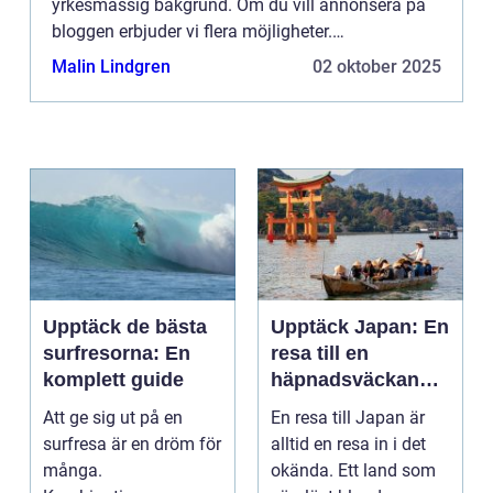
yrkesmässig bakgrund. Om du vill annonsera på
bloggen erbjuder vi flera möjligheter.
Bannerannonser är endast ett av alternativen.
Malin Lindgren
02 oktober 2025
Kontakta redaktionen så...
Upptäck de bästa
Upptäck Japan: En
surfresorna: En
resa till en
komplett guide
häpnadsväckande
kultur och natur
Att ge sig ut på en
En resa till Japan är
surfresa är en dröm för
alltid en resa in i det
många.
okända. Ett land som