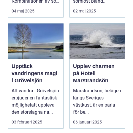
Kombinationen av sol,
sömlöst bland...
...
04 maj 2025
02 maj 2025
Upptäck
Upplev charmen
vandringens magi
på Hotell
i Grövelsjön
Marstrandsön
Att vandra i Grövelsjön
Marstrandsön, belägen
erbjuder en fantastisk
längs Sveriges
möjlighetatt uppleva
västkust, är en pärla
den storslagna na...
för be...
03 februari 2025
06 januari 2025