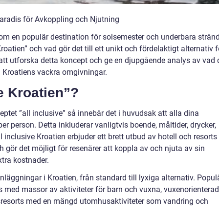
Paradis för Avkoppling och Njutning
som en populär destination för solsemester och underbara stränd
oatien” och vad gör det till ett unikt och fördelaktigt alternativ f
 att utforska detta koncept och ge en djupgående analys av vad 
 i Kroatiens vackra omgivningar.
ve Kroatien”?
tet ”all inclusive” så innebär det i huvudsak att alla dina
er person. Detta inkluderar vanligtvis boende, måltider, drycker,
l inclusive Kroatien erbjuder ett brett utbud av hotell och resorts
h gör det möjligt för resenärer att koppla av och njuta av sin
tra kostnader.
anläggningar i Kroatien, från standard till lyxiga alternativ. Popul
ts med massor av aktiviteter för barn och vuxna, vuxenorientera
rsresorts med en mängd utomhusaktiviteter som vandring och