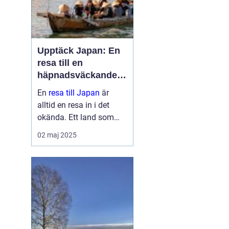
Upptäck Japan: En
resa till en
häpnadsväckande
kultur och natur
En
resa till Japan
är
alltid en resa in i det
okända. Ett land som
sömlöst blandar det
02 maj 2025
gamla med det nya, där
historiska tempel står
sida vid sida med ne...