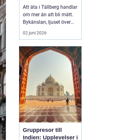
Att äta i Tällberg handlar
om mer än att bli mätt.
Bykänslan, ljuset över
Siljan och de gamla
02 juni 2026
gårdarna skapar en ram
som gör måltiden till en
helhetsupplevelse. Här
möts klassiska
dalatraditioner och
nutida gastronomi på ett
sätt som lockar både
lång...
Gruppresor till
Indien: Upplevelser i