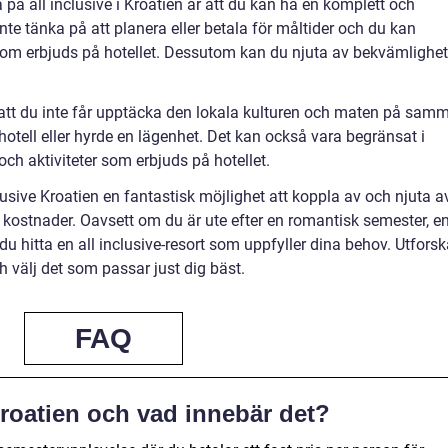
 på all inclusive i Kroatien är att du kan ha en komplett och
e tänka på att planera eller betala för måltider och du kan
er som erbjuds på hotellet. Dessutom kan du njuta av bekvämlighe
att du inte får upptäcka den lokala kulturen och maten på sam
otell eller hyrde en lägenhet. Det kan också vara begränsat i
ch aktiviteter som erbjuds på hotellet.
usive Kroatien en fantastisk möjlighet att koppla av och njuta a
kostnader. Oavsett om du är ute efter en romantisk semester, e
 du hitta en all inclusive-resort som uppfyller dina behov. Utfors
ch välj det som passar just dig bäst.
FAQ
Kroatien och vad innebär det?