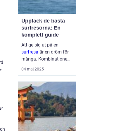
Upptäck de bästa
surfresorna: En
komplett guide
Att ge sig ut på en
surfresa
är en dröm för
många. Kombinationen
rd
av sol, hav och den
04 maj 2025
-
adrenalinpumpande
upplevelsen av att fånga
den perfekta vågen är
svårs...
er
och