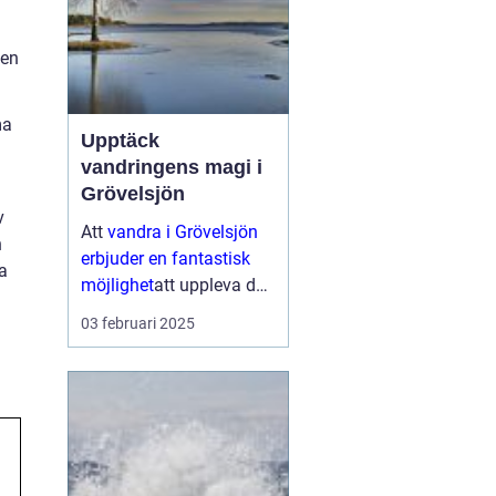
ten
ma
Upptäck
vandringens magi i
Grövelsjön
v
Att
vandra i Grövelsjön
n
erbjuder en fantastisk
ka
möjlighet
att uppleva den
storslagna naturen i
03 februari 2025
Dalarnas nordligaste
hörn. Med vackra
fj&aum...