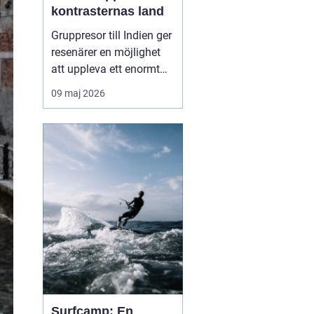
kontrasternas land
Gruppresor till Indien ger
resenärer en möjlighet
att uppleva ett enormt
land på ett säkert, socialt
09 maj 2026
och genomtänkt sätt.
Med en erfaren
reseledare och lokala
guider blir resan mer än
bara transport mellan
sevä...
Surfcamp: En