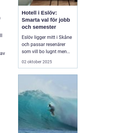
Hotell i Eslöv:
n
Smarta val för jobb
och semester
ll
Eslöv ligger mitt i Skåne
och passar resenärer
som vill bo lugnt men
 av
röra sig snabbt mellan
02 oktober 2025
städer och sevärdheter.
Här finns ett brett spann
av boenden, från enkla
affärshotell till hemkära
alterna...