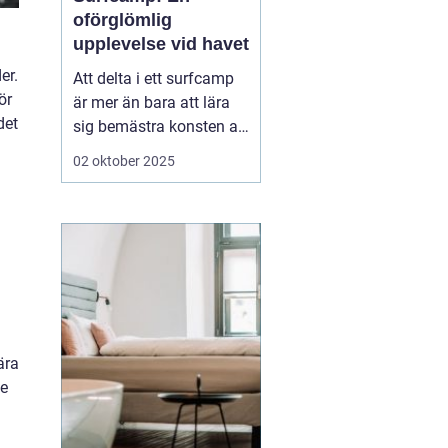
oförglömlig
upplevelse vid havet
er.
Att delta i ett surfcamp
ör
är mer än bara att lära
det
sig bemästra konsten att
surfa. Det är en
02 oktober 2025
möjlighet att fördjupa
sig i en helt ny värld,
fylld av gemenskap,
spänning och naturens
krafter. För dem som...
ära
de