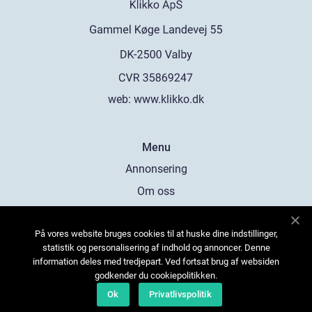
web:
www.klikko.dk
Menu
Annonsering
Om oss
Cookies
På vores website bruges cookies til at huske dine indstillinger,
Kontakta oss
statistik og personalisering af indhold og annoncer. Denne
Sitemap
information deles med tredjepart. Ved fortsat brug af websiden
godkender du cookiepolitikken.
Ok
Privatlivspolitik