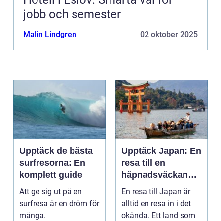
Hotell i Eslöv: Smarta val för
jobb och semester
Malin Lindgren
02 oktober 2025
Upptäck de bästa
Upptäck Japan: En
surfresorna: En
resa till en
komplett guide
häpnadsväckande
kultur och natur
Att ge sig ut på en
En resa till Japan är
surfresa är en dröm för
alltid en resa in i det
många.
okända. Ett land som