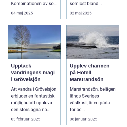
Kombinationen av sol,
sömlöst bland...
...
04 maj 2025
02 maj 2025
Upptäck
Upplev charmen
vandringens magi
på Hotell
i Grövelsjön
Marstrandsön
Att vandra i Grövelsjön
Marstrandsön, belägen
erbjuder en fantastisk
längs Sveriges
möjlighetatt uppleva
västkust, är en pärla
den storslagna na...
för be...
03 februari 2025
06 januari 2025