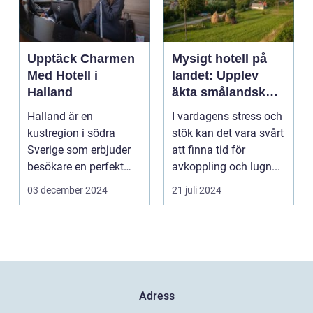
Upptäck Charmen
Mysigt hotell på
Med Hotell i
landet: Upplev
Halland
äkta smålandsk
charm på
Halland är en
I vardagens stress och
smålandstorpet
kustregion i södra
stök kan det vara svårt
Sverige som erbjuder
att finna tid för
besökare en perfekt
avkoppling och lugn...
blandning a...
03 december 2024
21 juli 2024
Adress