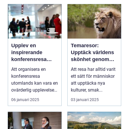
Upplev en
Temaresor:
inspirerande
Upptäck världens
konferensresa
skönhet genom
utomlands
specialiserade
Att organisera en
Att resa har alltid varit
resor
konferensresa
ett sätt för människor
utomlands kan vara en
att upptäcka nya
ovärderlig upplevelse
kulturer, smak...
för föret...
06 januari 2025
03 januari 2025