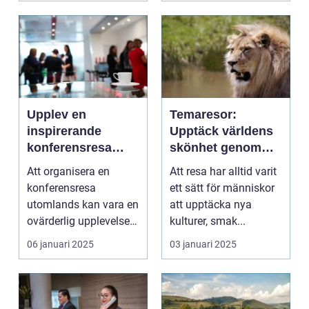
Upplev en
Temaresor:
inspirerande
Upptäck världens
konferensresa
skönhet genom
utomlands
specialiserade
Att organisera en
Att resa har alltid varit
resor
konferensresa
ett sätt för människor
utomlands kan vara en
att upptäcka nya
ovärderlig upplevelse
kulturer, smak...
för föret...
06 januari 2025
03 januari 2025