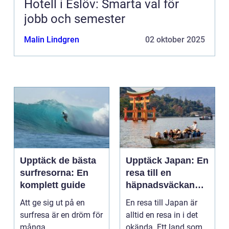
Hotell i Eslöv: Smarta val för
jobb och semester
Malin Lindgren
02 oktober 2025
Upptäck de bästa
Upptäck Japan: En
surfresorna: En
resa till en
komplett guide
häpnadsväckande
kultur och natur
Att ge sig ut på en
En resa till Japan är
surfresa är en dröm för
alltid en resa in i det
många.
okända. Ett land som