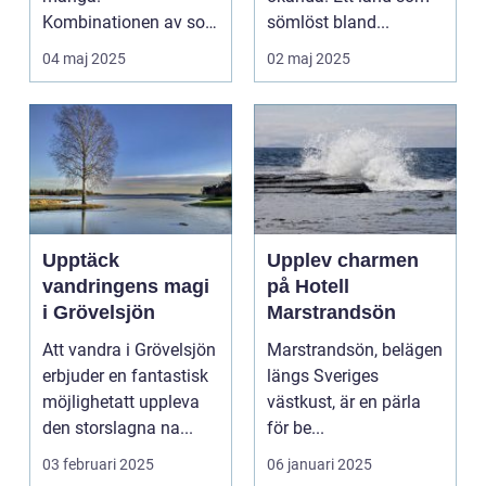
Kombinationen av sol,
sömlöst bland...
...
04 maj 2025
02 maj 2025
Upptäck
Upplev charmen
vandringens magi
på Hotell
i Grövelsjön
Marstrandsön
Att vandra i Grövelsjön
Marstrandsön, belägen
erbjuder en fantastisk
längs Sveriges
möjlighetatt uppleva
västkust, är en pärla
den storslagna na...
för be...
03 februari 2025
06 januari 2025