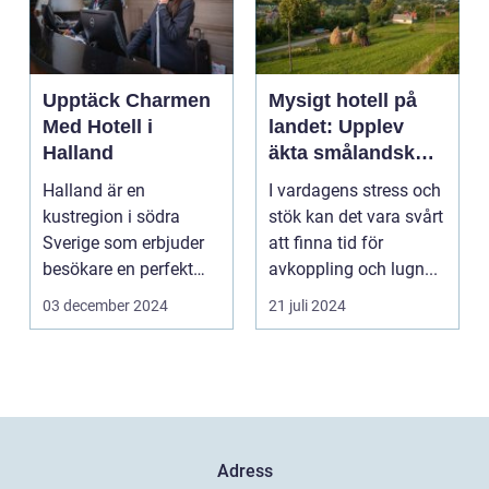
Upptäck Charmen
Mysigt hotell på
Med Hotell i
landet: Upplev
Halland
äkta smålandsk
charm på
Halland är en
I vardagens stress och
smålandstorpet
kustregion i södra
stök kan det vara svårt
Sverige som erbjuder
att finna tid för
besökare en perfekt
avkoppling och lugn...
blandning a...
03 december 2024
21 juli 2024
Adress