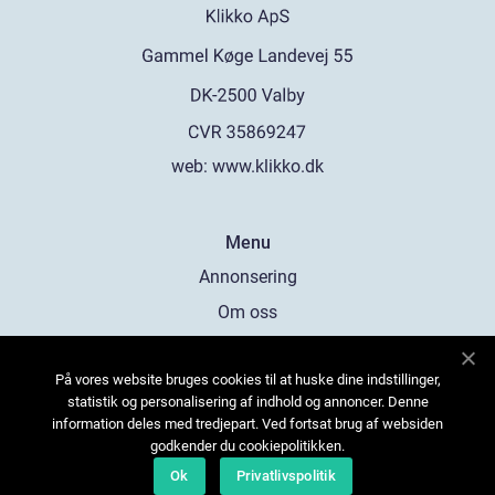
web:
www.klikko.dk
Menu
Annonsering
Om oss
Cookies
På vores website bruges cookies til at huske dine indstillinger,
Kontakta oss
statistik og personalisering af indhold og annoncer. Denne
Sitemap
information deles med tredjepart. Ved fortsat brug af websiden
godkender du cookiepolitikken.
Ok
Privatlivspolitik