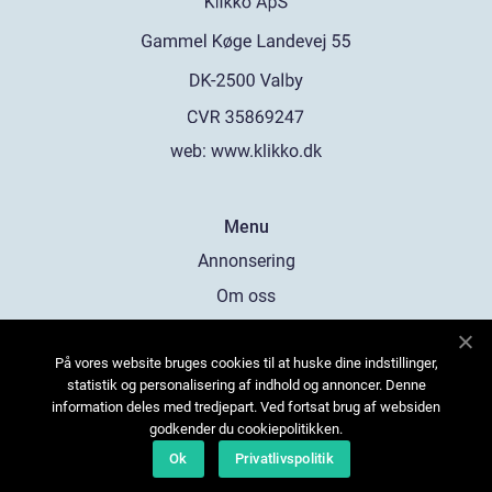
web:
www.klikko.dk
Menu
Annonsering
Om oss
Cookies
På vores website bruges cookies til at huske dine indstillinger,
Kontakta oss
statistik og personalisering af indhold og annoncer. Denne
Sitemap
information deles med tredjepart. Ved fortsat brug af websiden
godkender du cookiepolitikken.
Ok
Privatlivspolitik