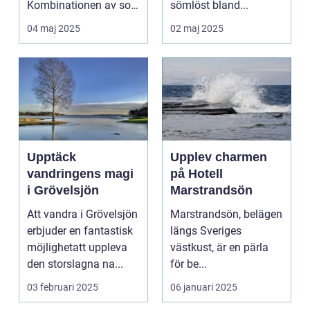
Kombinationen av sol,
sömlöst bland...
...
04 maj 2025
02 maj 2025
Upptäck
Upplev charmen
vandringens magi
på Hotell
i Grövelsjön
Marstrandsön
Att vandra i Grövelsjön
Marstrandsön, belägen
erbjuder en fantastisk
längs Sveriges
möjlighetatt uppleva
västkust, är en pärla
den storslagna na...
för be...
03 februari 2025
06 januari 2025