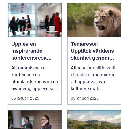
Upplev en
Temaresor:
inspirerande
Upptäck världens
konferensresa
skönhet genom
utomlands
specialiserade
Att organisera en
Att resa har alltid varit
resor
konferensresa
ett sätt för människor
utomlands kan vara en
att upptäcka nya
ovärderlig upplevelse
kulturer, smak...
för föret...
06 januari 2025
03 januari 2025