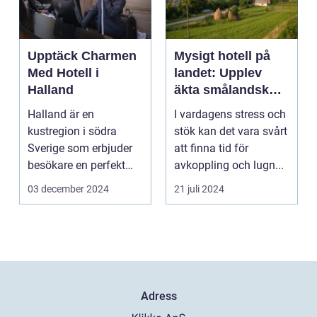
Upptäck Charmen
Mysigt hotell på
Med Hotell i
landet: Upplev
Halland
äkta smålandsk
charm på
Halland är en
I vardagens stress och
smålandstorpet
kustregion i södra
stök kan det vara svårt
Sverige som erbjuder
att finna tid för
besökare en perfekt
avkoppling och lugn...
blandning a...
03 december 2024
21 juli 2024
Adress