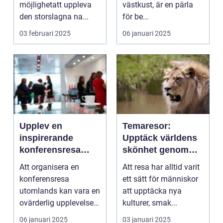
möjlighetatt uppleva
västkust, är en pärla
den storslagna na...
för be...
03 februari 2025
06 januari 2025
Upplev en
Temaresor:
inspirerande
Upptäck världens
konferensresa
skönhet genom
utomlands
specialiserade
Att organisera en
Att resa har alltid varit
resor
konferensresa
ett sätt för människor
utomlands kan vara en
att upptäcka nya
ovärderlig upplevelse
kulturer, smak...
för föret...
06 januari 2025
03 januari 2025