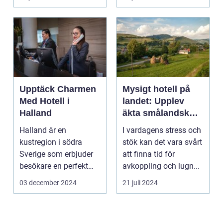
Upptäck Charmen
Mysigt hotell på
Med Hotell i
landet: Upplev
Halland
äkta smålandsk
charm på
Halland är en
I vardagens stress och
smålandstorpet
kustregion i södra
stök kan det vara svårt
Sverige som erbjuder
att finna tid för
besökare en perfekt
avkoppling och lugn...
blandning a...
03 december 2024
21 juli 2024