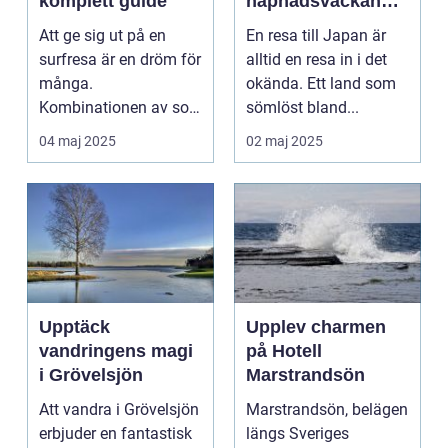
komplett guide
häpnadsväckande
kultur och natur
Att ge sig ut på en
En resa till Japan är
surfresa är en dröm för
alltid en resa in i det
många.
okända. Ett land som
Kombinationen av sol,
sömlöst bland...
...
04 maj 2025
02 maj 2025
Upptäck
Upplev charmen
vandringens magi
på Hotell
i Grövelsjön
Marstrandsön
Att vandra i Grövelsjön
Marstrandsön, belägen
erbjuder en fantastisk
längs Sveriges