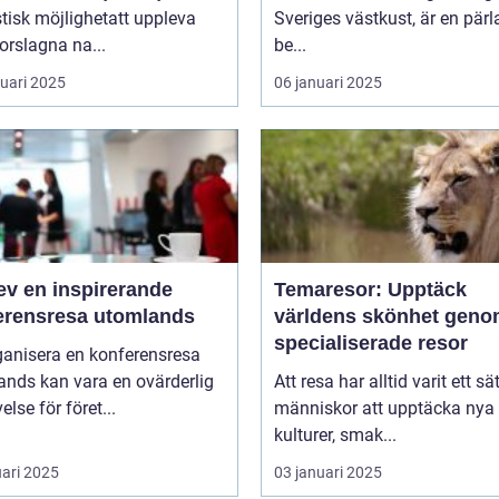
tisk möjlighetatt uppleva
Sveriges västkust, är en pärl
orslagna na...
be...
ruari 2025
06 januari 2025
ev en inspirerande
Temaresor: Upptäck
erensresa utomlands
världens skönhet gen
specialiserade resor
ganisera en konferensresa
ands kan vara en ovärderlig
Att resa har alltid varit ett sät
else för föret...
människor att upptäcka nya
kulturer, smak...
uari 2025
03 januari 2025