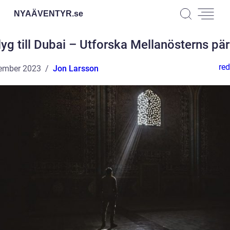
NYAÄVENTYR.
se
lyg till Dubai – Utforska Mellanösterns pär
red
ember 2023
Jon Larsson