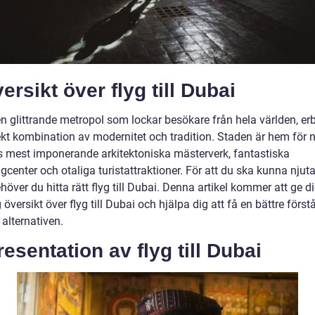
versikt över flyg till Dubai
en glittrande metropol som lockar besökare från hela världen, er
ekt kombination av modernitet och tradition. Staden är hem för 
s mest imponerande arkitektoniska mästerverk, fantastiska
center och otaliga turistattraktioner. För att du ska kunna njuta
höver du hitta rätt flyg till Dubai. Denna artikel kommer att ge d
 översikt över flyg till Dubai och hjälpa dig att få en bättre först
 alternativen.
Presentation av flyg till Dubai