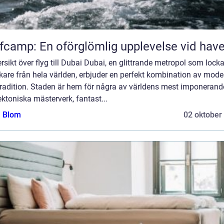
fcamp: En oförglömlig upplevelse vid have
ersikt över flyg till Dubai Dubai, en glittrande metropol som locka
are från hela världen, erbjuder en perfekt kombination av moder
tradition. Staden är hem för några av världens mest imponerand
ektoniska mästerverk, fantast...
a Blom
02 oktober