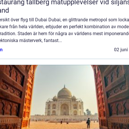
ang tällberg matupplevelser vid siljans
and
ersikt över flyg till Dubai Dubai, en glittrande metropol som locka
are från hela världen, erbjuder en perfekt kombination av moder
tradition. Staden är hem för några av världens mest imponerand
ektoniska mästerverk, fantast...
n
02 juni