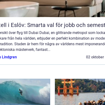
ell i Eslöv: Smarta val för jobb och semes
ersikt över flyg till Dubai Dubai, en glittrande metropol som locka
are från hela världen, erbjuder en perfekt kombination av moder
tradition. Staden är hem för några av världens mest imponerand
ektoniska mästerverk, fantast...
n Lindgren
02 oktober