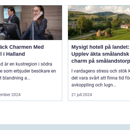
äck Charmen Med
Mysigt hotell på landet:
l i Halland
Upplev äkta smålandsk
charm på smålandstorp
d är en kustregion i södra
ge som erbjuder besökare en
I vardagens stress och stök 
t blandning a...
det vara svårt att finna tid fö
avkoppling och lugn...
ember 2024
21 juli 2024