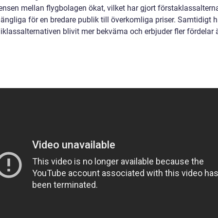
nsen mellan flygbolagen ökat, vilket har gjort förstaklassaltern
gängliga för en bredare publik till överkomliga priser. Samtidigt h
klassalternativen blivit mer bekväma och erbjuder fler fördelar 
.