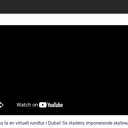
s ta en virtuell rundtur i Dubai! Se stadens imponerande skyline