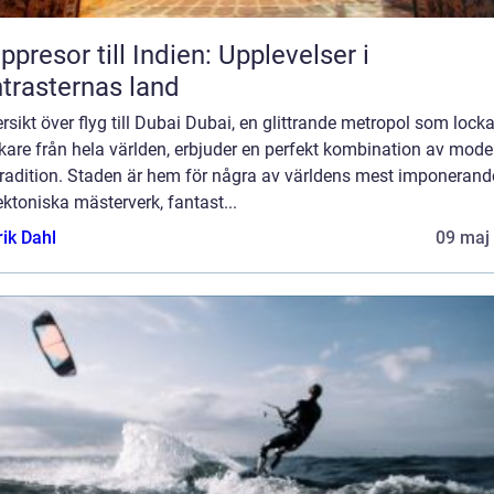
ppresor till Indien: Upplevelser i
trasternas land
ersikt över flyg till Dubai Dubai, en glittrande metropol som locka
are från hela världen, erbjuder en perfekt kombination av moder
tradition. Staden är hem för några av världens mest imponerand
ektoniska mästerverk, fantast...
rik Dahl
09 maj