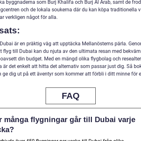
ka byggnaderna som Burj Khalifa och Burj Al Arab, samt de fro
gcentren och de lokala soukerna där du kan köpa traditionella v
r verkligen något för alla.
sats:
l Dubai är en präktig väg att upptäcka Mellanösterns pärla. Geno
tt flyg till Dubai kan du njuta av den ultimata resan med bekväm
, oavsett din budget. Med en mängd olika flygbolag och resealter
a är det enkelt att hitta det alternativ som passar just dig. Så bo
 ge dig ut på ett äventyr som kommer att förbli i ditt minne för e
FAQ
 många flygningar går till Dubai varje
cka?