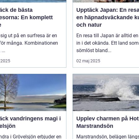
äck de bästa
Upptäck Japan: En resa 
resorna: En komplett
en häpnadsväckande ku
e
och natur
 sig ut på en surfresa är en
En resa till Japan är alltid en
för många. Kombinationen
in i det okända. Ett land som
 ...
sömlöst bland...
 2025
02 maj 2025
äck vandringens magi i
Upplev charmen på Hot
elsjön
Marstrandsön
ndra i Grövelsjön erbjuder en
Marstrandsön, belägen läng