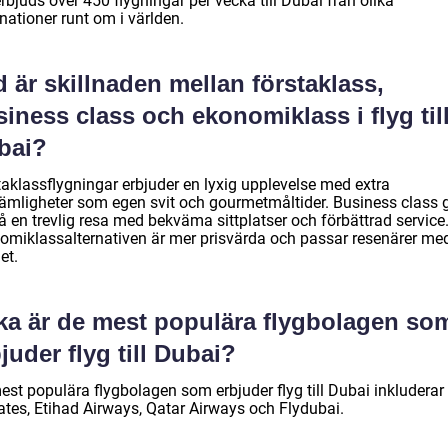
rbjuds över 450 flygningar per vecka till Dubai från olika
nationer runt om i världen.
 är skillnaden mellan förstaklass,
iness class och ekonomiklass i flyg til
bai?
taklassflygningar erbjuder en lyxig upplevelse med extra
ämligheter som egen svit och gourmetmåltider. Business class 
å en trevlig resa med bekväma sittplatser och förbättrad service
omiklassalternativen är mer prisvärda och passar resenärer me
et.
lka är de mest populära flygbolagen so
juder flyg till Dubai?
est populära flygbolagen som erbjuder flyg till Dubai inkluderar
ates, Etihad Airways, Qatar Airways och Flydubai.