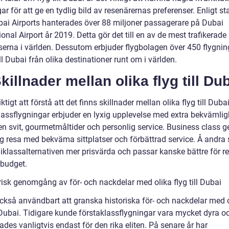
r för att ge en tydlig bild av resenärernas preferenser. Enligt sta
bai Airports hanterades över 88 miljoner passagerare på Dubai
ional Airport år 2019. Detta gör det till en av de mest trafikerade
tserna i världen. Dessutom erbjuder flygbolagen över 450 flygnin
ll Dubai från olika destinationer runt om i världen.
Skillnader mellan olika flyg till Du
iktigt att förstå att det finns skillnader mellan olika flyg till Dubai
lassflygningar erbjuder en lyxig upplevelse med extra bekvämlig
n svit, gourmetmåltider och personlig service. Business class g
ig resa med bekväma sittplatser och förbättrad service. Å andra 
klassalternativen mer prisvärda och passar kanske bättre för r
budget.
risk genomgång av för- och nackdelar med olika flyg till Dubai
också användbart att granska historiska för- och nackdelar med 
l Dubai. Tidigare kunde förstaklassflygningar vara mycket dyra o
ades vanligtvis endast för den rika eliten. På senare år har