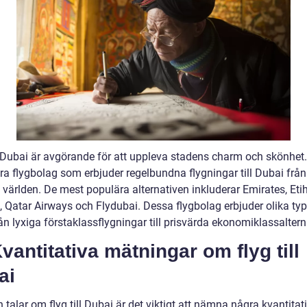
ll Dubai är avgörande för att uppleva stadens charm och skönhet.
era flygbolag som erbjuder regelbundna flygningar till Dubai från
 världen. De mest populära alternativen inkluderar Emirates, Eti
, Qatar Airways och Flydubai. Dessa flygbolag erbjuder olika typ
rån lyxiga förstaklassflygningar till prisvärda ekonomiklassaltern
 Kvantitativa mätningar om flyg till
ai
talar om flyg till Dubai är det viktigt att nämna några kvantitat