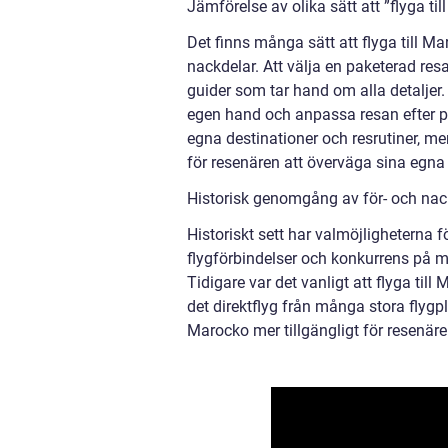
Jämförelse av olika sätt att ”flyga ti
Det finns många sätt att flyga till M
nackdelar. Att välja en paketerad r
guider som tar hand om alla detaljer
egen hand och anpassa resan efter per
egna destinationer och resrutiner, me
för resenären att överväga sina egna 
Historisk genomgång av för- och nack
Historiskt sett har valmöjligheterna f
flygförbindelser och konkurrens på ma
Tidigare var det vanligt att flyga ti
det direktflyg från många stora flygpl
Marocko mer tillgängligt för resenärer