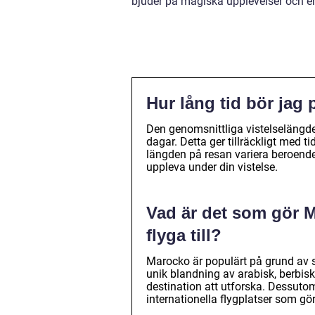
bjuder på magiska upplevelser och en 
Hur lång tid bör jag 
Den genomsnittliga vistelselängden
dagar. Detta ger tillräckligt med t
längden på resan variera beroende
uppleva under din vistelse.
Vad är det som gör Ma
flyga till?
Marocko är populärt på grund av si
unik blandning av arabisk, berbisk
destination att utforska. Dessuto
internationella flygplatser som gör