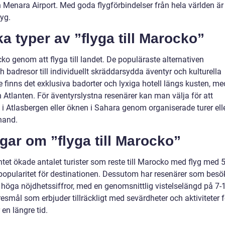
Menara Airport. Med goda flygförbindelser från hela världen är
lyg.
ka typer av ”flyga till Marocko”
cko genom att flyga till landet. De populäraste alternativen
ch badresor till individuellt skräddarsydda äventyr och kulturella
e finns det exklusiva badorter och lyxiga hotell längs kusten, me
 Atlanten. För äventyrslystna resenärer kan man välja för att
i Atlasbergen eller öknen i Sahara genom organiserade turer ell
 hand.
gar om ”flyga till Marocko”
ntet ökade antalet turister som reste till Marocko med flyg med 
 popularitet för destinationen. Dessutom har resenärer som besö
höga nöjdhetssiffror, med en genomsnittlig vistelselängd på 7-
resmål som erbjuder tillräckligt med sevärdheter och aktiviteter f
 en längre tid.