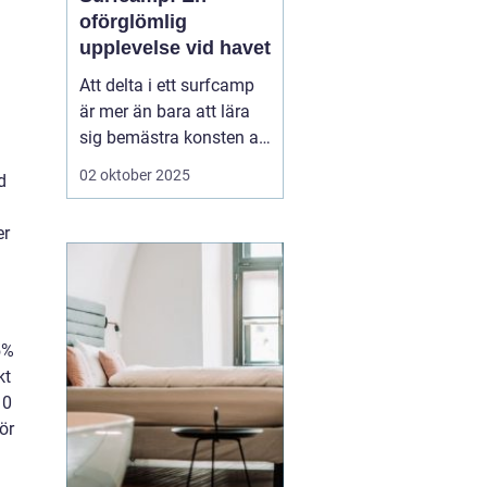
oförglömlig
upplevelse vid havet
Att delta i ett surfcamp
är mer än bara att lära
sig bemästra konsten att
surfa. Det är en
02 oktober 2025
d
möjlighet att fördjupa
sig i en helt ny värld,
er
fylld av gemenskap,
spänning och naturens
krafter. För dem som...
5%
kt
10
ör