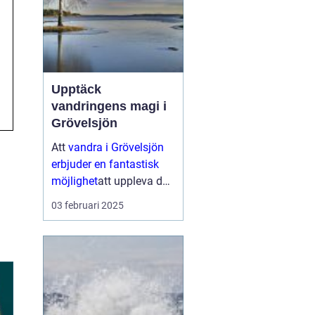
Upptäck
vandringens magi i
Grövelsjön
Att
vandra i Grövelsjön
erbjuder en fantastisk
möjlighet
att uppleva den
storslagna naturen i
03 februari 2025
Dalarnas nordligaste
hörn. Med vackra
fj&aum...