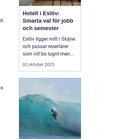
Hotell i Eslöv:
ch
Smarta val för jobb
och semester
a
Eslöv ligger mitt i Skåne
och passar resenärer
som vill bo lugnt men
röra sig snabbt mellan
02 oktober 2025
städer och sevärdheter.
Här finns ett brett spann
av boenden, från enkla
ns
affärshotell till hemkära
alterna...