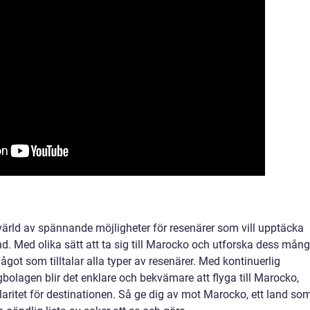
 värld av spännande möjligheter för resenärer som vill upptäcka
and. Med olika sätt att ta sig till Marocko och utforska dess mån
got som tilltalar alla typer av resenärer. Med kontinuerlig
gbolagen blir det enklare och bekvämare att flyga till Marocko,
ularitet för destinationen. Så ge dig av mot Marocko, ett land so