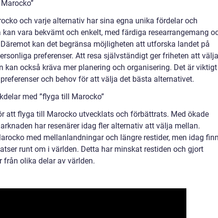
ll Marocko”
arocko och varje alternativ har sina egna unika fördelar och
esa kan vara bekvämt och enkelt, med färdiga researrangemang o
. Däremot kan det begränsa möjligheten att utforska landet på
sonliga preferenser. Att resa självständigt ger friheten att välj
n kan också kräva mer planering och organisering. Det är viktigt
preferenser och behov för att välja det bästa alternativet.
delar med ”flyga till Marocko”
ör att flyga till Marocko utvecklats och förbättrats. Med ökade
rknaden har resenärer idag fler alternativ att välja mellan.
ll Marocko med mellanlandningar och längre restider, men idag fin
atser runt om i världen. Detta har minskat restiden och gjort
 från olika delar av världen.