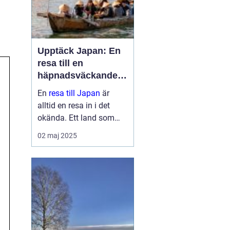
Upptäck Japan: En
resa till en
häpnadsväckande
kultur och natur
En
resa till Japan
är
alltid en resa in i det
okända. Ett land som
sömlöst blandar det
02 maj 2025
gamla med det nya, där
historiska tempel står
sida vid sida med ne...