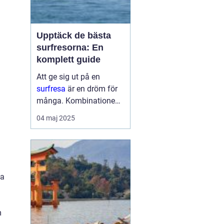
Upptäck de bästa
surfresorna: En
komplett guide
Att ge sig ut på en
surfresa
är en dröm för
många. Kombinationen
av sol, hav och den
04 maj 2025
adrenalinpumpande
upplevelsen av att fånga
den perfekta vågen är
svårs...
ga
m