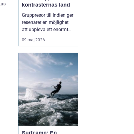
kus
kontrasternas land
Gruppresor till Indien ger
resenärer en möjlighet
att uppleva ett enormt
land på ett säkert, socialt
09 maj 2026
och genomtänkt sätt.
Med en erfaren
reseledare och lokala
guider blir resan mer än
bara transport mellan
sevä...
Surfcamp: En