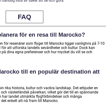
oändlig lista av saker att se och göra.
FAQ
planera för en resa till Marocko?
 för resenärer som flyger till Marocko ligger vanligtvis på 7-10
id för att utforska landets sevärdheter och kultur. Dock kan
 på dina egna preferenser och hur mycket du vill se och
rocko till en populär destination att
n rika historia, kultur och vackra landskap. Det erbjuder en
 och västerländsk påverkan, vilket gör det till en spännande
m har landet utmärkta flygförbindelser och många
 det enkelt att nå fram till Marocko.