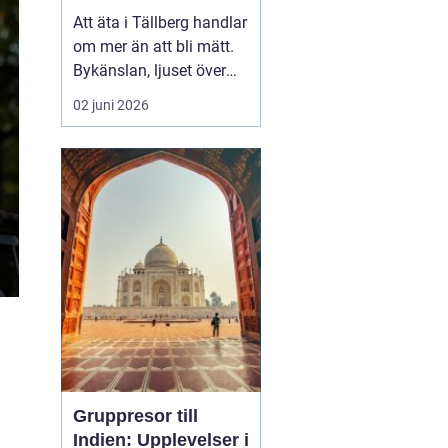
Att äta i Tällberg handlar
om mer än att bli mätt.
Bykänslan, ljuset över
Siljan och de gamla
02 juni 2026
gårdarna skapar en ram
som gör måltiden till en
helhetsupplevelse. Här
möts klassiska
dalatraditioner och
nutida gastronomi på ett
sätt som lockar både
lång...
Gruppresor till
Indien: Upplevelser i