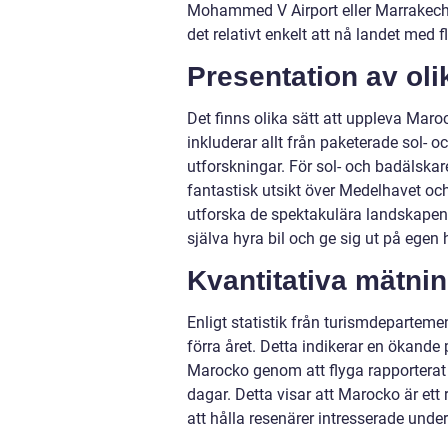
Mohammed V Airport eller Marrakech 
det relativt enkelt att nå landet med f
Presentation av oli
Det finns olika sätt att uppleva Maro
inkluderar allt från paketerade sol- o
utforskningar. För sol- och badälskar
fantastisk utsikt över Medelhavet och
utforska de spektakulära landskapen 
själva hyra bil och ge sig ut på egen
Kvantitativa mätnin
Enligt statistik från turismdeparteme
förra året. Detta indikerar en ökande
Marocko genom att flyga rapporterat 
dagar. Detta visar att Marocko är ett 
att hålla resenärer intresserade under