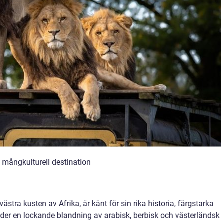
h mångkulturell destination
stra kusten av Afrika, är känt för sin rika historia, färgstarka
uder en lockande blandning av arabisk, berbisk och västerländsk