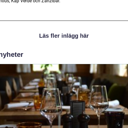
itius, Kap Verde och Zanzibar.
Läs fler inlägg här
 nyheter