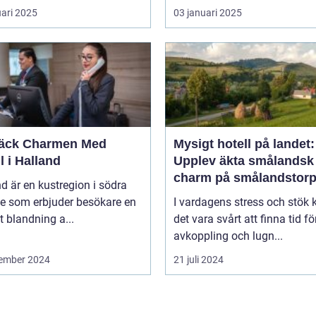
uari 2025
03 januari 2025
äck Charmen Med
Mysigt hotell på landet:
l i Halland
Upplev äkta smålandsk
charm på smålandstorp
d är en kustregion i södra
ge som erbjuder besökare en
I vardagens stress och stök 
t blandning a...
det vara svårt att finna tid fö
avkoppling och lugn...
ember 2024
21 juli 2024