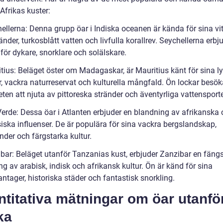
Afrikas kuster:
hellerna: Denna grupp öar i Indiska oceanen är kända för sina vi
nder, turkosblått vatten och livfulla korallrev. Seychellerna erbju
för dykare, snorklare och solälskare.
itius: Beläget öster om Madagaskar, är Mauritius känt för sina l
r, vackra naturreservat och kulturella mångfald. Ön lockar besö
ten att njuta av pittoreska stränder och äventyrliga vattensporte
Verde: Dessa öar i Atlanten erbjuder en blandning av afrikanska
siska influenser. De är populära för sina vackra bergslandskap,
nder och färgstarka kultur.
ibar: Beläget utanför Tanzanias kust, erbjuder Zanzibar en fäng
g av arabisk, indisk och afrikansk kultur. Ön är känd för sina
ntager, historiska städer och fantastisk snorkling.
titativa mätningar om öar utanfö
ka