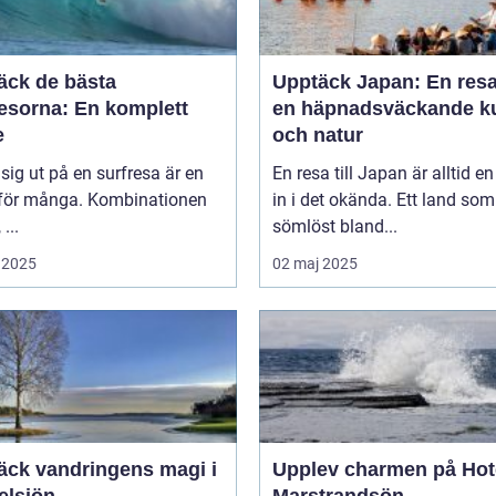
äck de bästa
Upptäck Japan: En resa 
resorna: En komplett
en häpnadsväckande ku
e
och natur
 sig ut på en surfresa är en
En resa till Japan är alltid en
för många. Kombinationen
in i det okända. Ett land som
 ...
sömlöst bland...
 2025
02 maj 2025
äck vandringens magi i
Upplev charmen på Hot