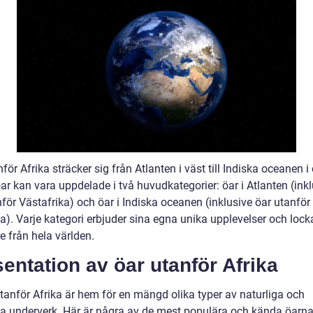
för Afrika sträcker sig från Atlanten i väst till Indiska oceanen i 
r kan vara uppdelade i två huvudkategorier: öar i Atlanten (inkl
för Västafrika) och öar i Indiska oceanen (inklusive öar utanför
a). Varje kategori erbjuder sina egna unika upplevelser och lock
e från hela världen.
entation av öar utanför Afrika
tanför Afrika är hem för en mängd olika typer av naturliga och
lla underverk. Här är några av de mest populära och kända öarn