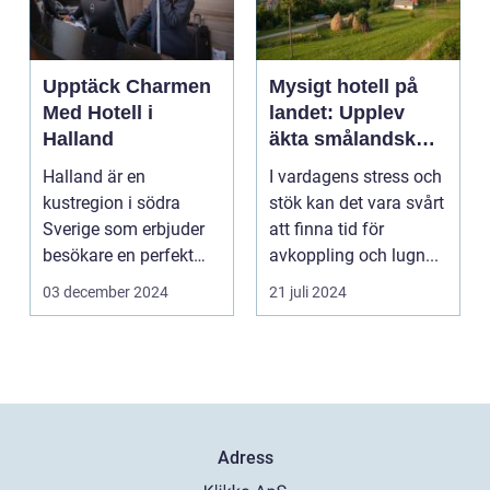
Upptäck Charmen
Mysigt hotell på
Med Hotell i
landet: Upplev
Halland
äkta smålandsk
charm på
Halland är en
I vardagens stress och
smålandstorpet
kustregion i södra
stök kan det vara svårt
Sverige som erbjuder
att finna tid för
besökare en perfekt
avkoppling och lugn...
blandning a...
03 december 2024
21 juli 2024
Adress