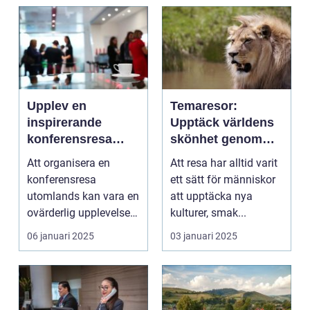
Upplev en
Temaresor:
inspirerande
Upptäck världens
konferensresa
skönhet genom
utomlands
specialiserade
Att organisera en
Att resa har alltid varit
resor
konferensresa
ett sätt för människor
utomlands kan vara en
att upptäcka nya
ovärderlig upplevelse
kulturer, smak...
för föret...
06 januari 2025
03 januari 2025