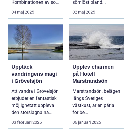
Kombinationen av sol,
sömlöst bland...
...
04 maj 2025
02 maj 2025
Upptäck
Upplev charmen
vandringens magi
på Hotell
i Grövelsjön
Marstrandsön
Att vandra i Grövelsjön
Marstrandsön, belägen
erbjuder en fantastisk
längs Sveriges
möjlighetatt uppleva
västkust, är en pärla
den storslagna na...
för be...
03 februari 2025
06 januari 2025