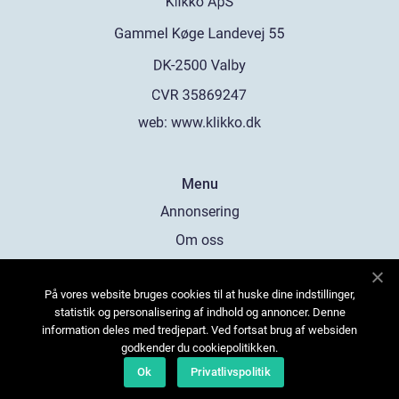
web:
www.klikko.dk
Menu
Annonsering
Om oss
Cookies
På vores website bruges cookies til at huske dine indstillinger,
Kontakta oss
statistik og personalisering af indhold og annoncer. Denne
Sitemap
information deles med tredjepart. Ved fortsat brug af websiden
godkender du cookiepolitikken.
Ok
Privatlivspolitik