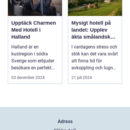
Upptäck Charmen
Mysigt hotell på
Med Hotell i
landet: Upplev
Halland
äkta smålandsk
charm på
Halland är en
I vardagens stress och
smålandstorpet
kustregion i södra
stök kan det vara svårt
Sverige som erbjuder
att finna tid för
besökare en perfekt
avkoppling och lugn...
blandning a...
03 december 2024
21 juli 2024
Adress