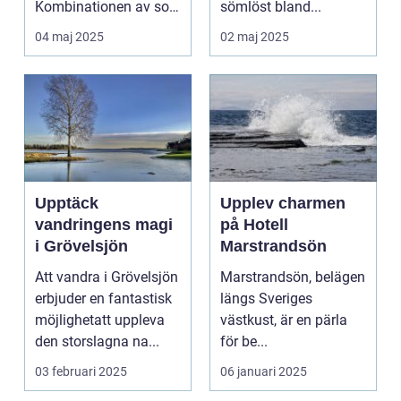
Kombinationen av sol,
sömlöst bland...
...
04 maj 2025
02 maj 2025
Upptäck
Upplev charmen
vandringens magi
på Hotell
i Grövelsjön
Marstrandsön
Att vandra i Grövelsjön
Marstrandsön, belägen
erbjuder en fantastisk
längs Sveriges
möjlighetatt uppleva
västkust, är en pärla
den storslagna na...
för be...
03 februari 2025
06 januari 2025