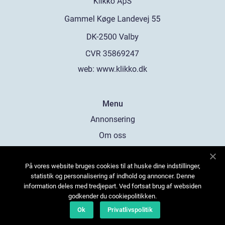
web:
www.klikko.dk
Menu
Annonsering
Om oss
Cookies
På vores website bruges cookies til at huske dine indstillinger,
Kontakta oss
statistik og personalisering af indhold og annoncer. Denne
Sitemap
information deles med tredjepart. Ved fortsat brug af websiden
godkender du cookiepolitikken.
Ok
Privatlivspolitik