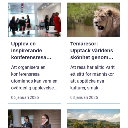
Upplev en
Temaresor:
inspirerande
Upptäck världens
konferensresa
skönhet genom
utomlands
specialiserade
Att organisera en
Att resa har alltid varit
resor
konferensresa
ett sätt för människor
utomlands kan vara en
att upptäcka nya
ovärderlig upplevelse
kulturer, smak...
för föret...
06 januari 2025
03 januari 2025