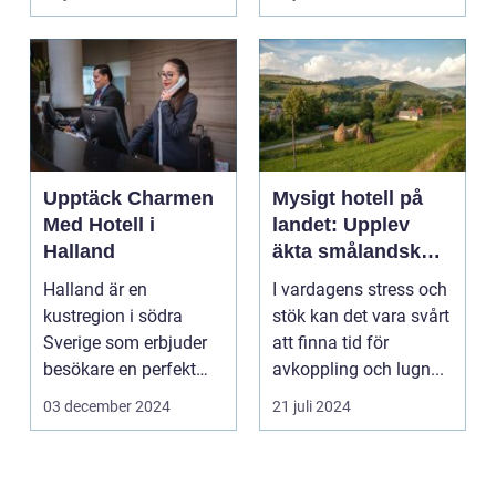
Upptäck Charmen
Mysigt hotell på
Med Hotell i
landet: Upplev
Halland
äkta smålandsk
charm på
Halland är en
I vardagens stress och
smålandstorpet
kustregion i södra
stök kan det vara svårt
Sverige som erbjuder
att finna tid för
besökare en perfekt
avkoppling och lugn...
blandning a...
03 december 2024
21 juli 2024