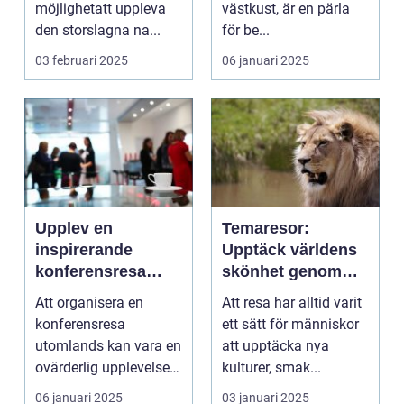
möjlighetatt uppleva
västkust, är en pärla
den storslagna na...
för be...
03 februari 2025
06 januari 2025
Upplev en
Temaresor:
inspirerande
Upptäck världens
konferensresa
skönhet genom
utomlands
specialiserade
Att organisera en
Att resa har alltid varit
resor
konferensresa
ett sätt för människor
utomlands kan vara en
att upptäcka nya
ovärderlig upplevelse
kulturer, smak...
för föret...
06 januari 2025
03 januari 2025