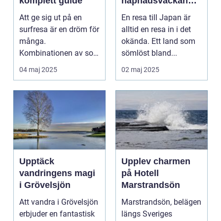
komplett guide
häpnadsväckande
kultur och natur
Att ge sig ut på en
En resa till Japan är
surfresa är en dröm för
alltid en resa in i det
många.
okända. Ett land som
Kombinationen av sol,
sömlöst bland...
...
04 maj 2025
02 maj 2025
Upptäck
Upplev charmen
vandringens magi
på Hotell
i Grövelsjön
Marstrandsön
Att vandra i Grövelsjön
Marstrandsön, belägen
erbjuder en fantastisk
längs Sveriges