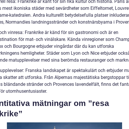
rell resa: Frankrike är känt för sin rika kultur och historia. Paris ä
s mest ikoniska städer med sevärdheter som Eiffeltornet, Louvr
me-katedralen. Andra kulturellt betydelsefulla platser inkluderar
les, Normandies landningsstränder och konstnärsbyarna i Prove
och vinresa: Frankrike är känd för sin gastronomi och är en
tination för mat- och vinälskare. Kända vinregioner som Cham
x och Bourgogne erbjuder vingårdar där du kan utforska
verkningens hemligheter. Städer som Lyon och Nice erbjuder ocks
nde matupplevelser med sina berömda restauranger och markn
rupplevelser: Franska landskapet är spektakulärt och erbjuder 
a skatter att utforska. Från Alpernas majestätiska bergstoppar ti
ns bländande stränder och Provences lavendelfält, finns det fant
 för utomhusentusiaster.
ntitativa mätningar om ”resa
krike”