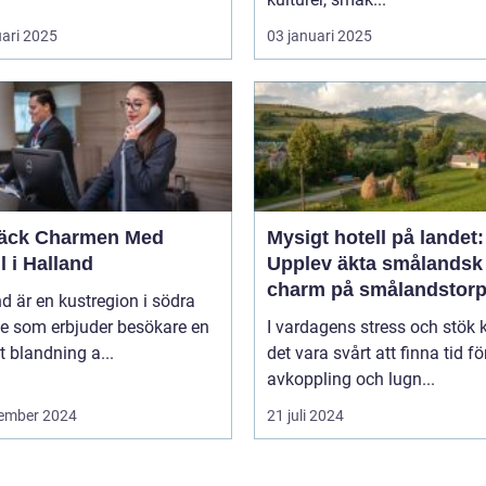
uari 2025
03 januari 2025
äck Charmen Med
Mysigt hotell på landet:
l i Halland
Upplev äkta smålandsk
charm på smålandstorp
d är en kustregion i södra
ge som erbjuder besökare en
I vardagens stress och stök 
t blandning a...
det vara svårt att finna tid fö
avkoppling och lugn...
ember 2024
21 juli 2024