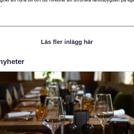
.
Läs fler inlägg här
 nyheter