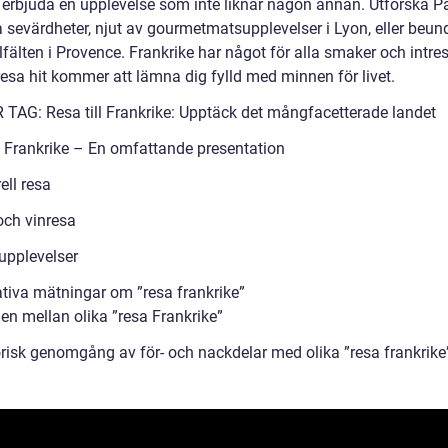
t erbjuda en upplevelse som inte liknar någon annan. Utforska Pa
a sevärdheter, njut av gourmetmatsupplevelser i Lyon, eller beun
fälten i Provence. Frankrike har något för alla smaker och intre
resa hit kommer att lämna dig fylld med minnen för livet.
TAG: Resa till Frankrike: Upptäck det mångfacetterade landet
ll Frankrike – En omfattande presentation
ell resa
och vinresa
upplevelser
ativa mätningar om ”resa frankrike”
en mellan olika ”resa Frankrike”
orisk genomgång av för- och nackdelar med olika ”resa frankrike