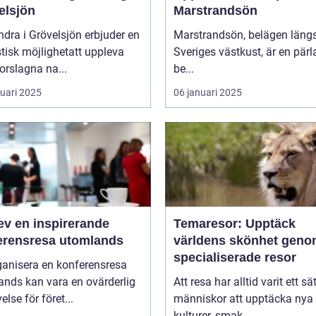
elsjön
Marstrandsön
ndra i Grövelsjön erbjuder en
Marstrandsön, belägen läng
tisk möjlighetatt uppleva
Sveriges västkust, är en pärl
orslagna na...
be...
ruari 2025
06 januari 2025
ev en inspirerande
Temaresor: Upptäck
erensresa utomlands
världens skönhet gen
specialiserade resor
ganisera en konferensresa
ands kan vara en ovärderlig
Att resa har alltid varit ett sät
else för föret...
människor att upptäcka nya
kulturer, smak...