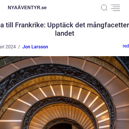
NYAÄVENTYR.
se
a till Frankrike: Upptäck det mångfacette
landet
red
ari 2024
Jon Larsson