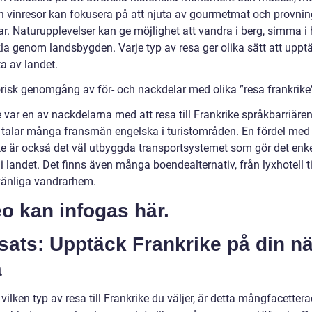
h vinresor kan fokusera på att njuta av gourmetmat och provnin
ar. Naturupplevelser kan ge möjlighet att vandra i berg, simma i
kla genom landsbygden. Varje typ av resa ger olika sätt att uppt
a av landet.
orisk genomgång av för- och nackdelar med olika ”resa frankrike
 var en av nackdelarna med att resa till Frankrike språkbarriäre
talar många fransmän engelska i turistområden. En fördel med r
ke är också det väl utbyggda transportsystemet som gör det enkel
 i landet. Det finns även många boendealternativ, från lyxhotell ti
änliga vandrarhem.
o kan infogas här.
sats: Upptäck Frankrike på din n
a
vilken typ av resa till Frankrike du väljer, är detta mångfacetter