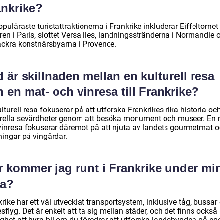
ankrike?
puläraste turistattraktionerna i Frankrike inkluderar Eiffeltornet
en i Paris, slottet Versailles, landningsstränderna i Normandie 
ackra konstnärsbyarna i Provence.
 är skillnaden mellan en kulturell resa
 en mat- och vinresa till Frankrike?
lturell resa fokuserar på att utforska Frankrikes rika historia oc
urella sevärdheter genom att besöka monument och museer. En 
vinresa fokuserar däremot på att njuta av landets gourmetmat 
ningar på vingårdar.
r kommer jag runt i Frankrike under mi
sa?
rike har ett väl utvecklat transportsystem, inklusive tåg, bussar
esflyg. Det är enkelt att ta sig mellan städer, och det finns också
ighet att hyra bil om du föredrar att utforska landsbygden på eg