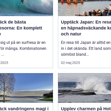
äck de bästa
Upptäck Japan: En resa 
resorna: En komplett
en häpnadsväckande ku
e
och natur
 sig ut på en surfresa är en
En resa till Japan är alltid en
för många. Kombinationen
in i det okända. Ett land som
 ...
sömlöst bland...
 2025
02 maj 2025
äck vandringens magi i
Upplev charmen på Hot