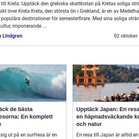
till Kreta: Upptäck den grekiska skattkistan på Kretas soliga str
ikt över Kreta Kreta, den största ön i Grekland, är en av Medelh
populära destinationer för semesterfirare. Med sina soliga strän
kultur, imponerande ...
n Lindgren
02 oktober
äck de bästa
Upptäck Japan: En resa 
resorna: En komplett
en häpnadsväckande ku
e
och natur
 sig ut på en surfresa är en
En resa till Japan är alltid en