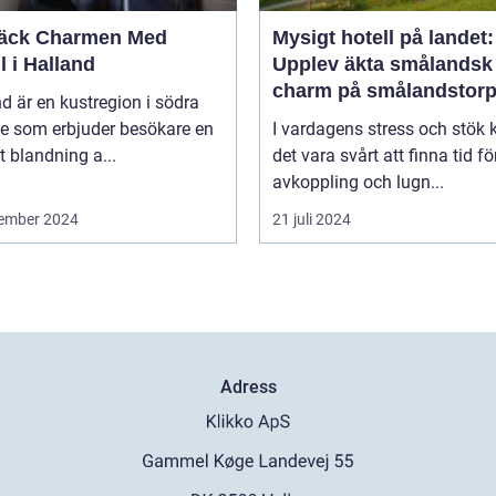
äck Charmen Med
Mysigt hotell på landet:
l i Halland
Upplev äkta smålandsk
charm på smålandstorp
d är en kustregion i södra
ge som erbjuder besökare en
I vardagens stress och stök 
t blandning a...
det vara svårt att finna tid fö
avkoppling och lugn...
ember 2024
21 juli 2024
Adress