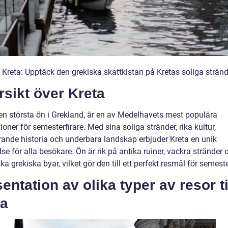
l Kreta: Upptäck den grekiska skattkistan på Kretas soliga strän
sikt över Kreta
den största ön i Grekland, är en av Medelhavets mest populära
ioner för semesterfirare. Med sina soliga stränder, rika kultur,
ande historia och underbara landskap erbjuder Kreta en unik
se för alla besökare. Ön är rik på antika ruiner, vackra stränder 
ka grekiska byar, vilket gör den till ett perfekt resmål för semeste
entation av olika typer av resor ti
ta