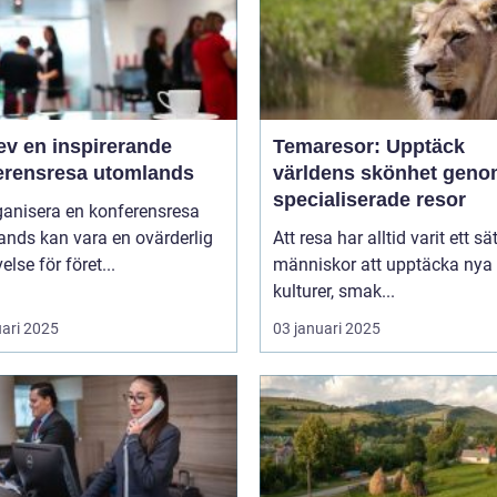
ev en inspirerande
Temaresor: Upptäck
erensresa utomlands
världens skönhet gen
specialiserade resor
ganisera en konferensresa
ands kan vara en ovärderlig
Att resa har alltid varit ett sät
else för föret...
människor att upptäcka nya
kulturer, smak...
uari 2025
03 januari 2025