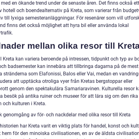
, med en ökande trend under de senaste åren. Det finns också ett
v hotell och boendealternativ på Kreta, som varierar från budget
iv till lyxiga semesteranläggningar. För resenärer som vill utfor
d finns det också möjlighet att hyra bil eller använda lokal
trafik.
lnader mellan olika resor till Kret
ll Kreta kan variera beroende på intressen, tidpunkt och typ av b
 och badsemester kan innebära att tillbringa dagarna på de mest
a stränderna som Elafonissi, Balos eller Vai, medan en vandring
udera att upptäcka otroliga vyer från Kretas bergstoppar eller
ott genom den spektakulära Samariaravinen. Kulturella resor 
a besök på antika ruiner och museer för att lära sig om den rika
n och kulturen i Kreta.
sk genomgång av för- och nackdelar med olika resor till Kreta
storien har Kreta varit en viktig plats för handel, konst och kult
t hem för den minoiska civilisationen, en av de äldsta civilisatio