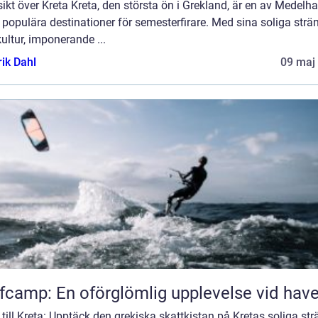
ikt över Kreta Kreta, den största ön i Grekland, är en av Medelh
populära destinationer för semesterfirare. Med sina soliga strän
kultur, imponerande ...
rik Dahl
09 maj
fcamp: En oförglömlig upplevelse vid have
till Kreta: Upptäck den grekiska skattkistan på Kretas soliga str