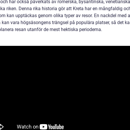
 och har också påverkats av romerska, bysantinska, venetiansk
a riken. Denna rika historia gör att Kreta har en mångfaldig oc
som kan upptäckas genom olika typer av resor. En nackdel med a
eta kan vara högsäsongens trängsel på populära platser, så det k
 planera resan utanför de mest hektiska perioderna.