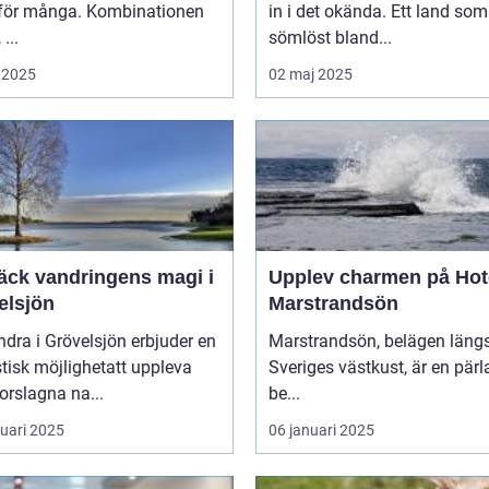
för många. Kombinationen
in i det okända. Ett land som
 ...
sömlöst bland...
 2025
02 maj 2025
äck vandringens magi i
Upplev charmen på Hot
elsjön
Marstrandsön
ndra i Grövelsjön erbjuder en
Marstrandsön, belägen läng
tisk möjlighetatt uppleva
Sveriges västkust, är en pärl
orslagna na...
be...
ruari 2025
06 januari 2025