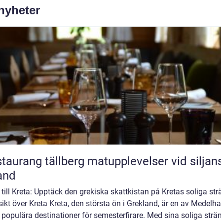
 nyheter
ang tällberg matupplevelser vid siljans
and
till Kreta: Upptäck den grekiska skattkistan på Kretas soliga str
ikt över Kreta Kreta, den största ön i Grekland, är en av Medelh
populära destinationer för semesterfirare. Med sina soliga strän