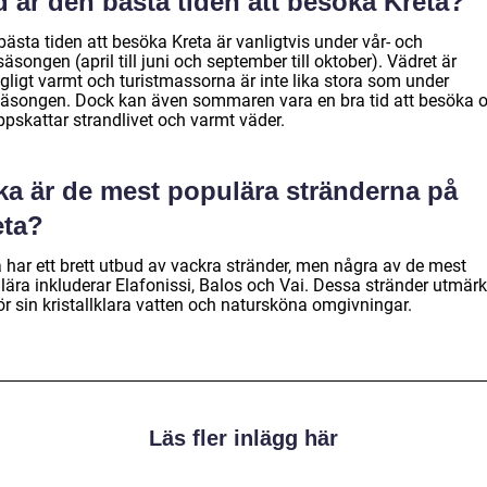
 är den bästa tiden att besöka Kreta?
ästa tiden att besöka Kreta är vanligtvis under vår- och
äsongen (april till juni och september till oktober). Vädret är
gligt varmt och turistmassorna är inte lika stora som under
äsongen. Dock kan även sommaren vara en bra tid att besöka 
ppskattar strandlivet och varmt väder.
lka är de mest populära stränderna på
eta?
a har ett brett utbud av vackra stränder, men några av de mest
lära inkluderar Elafonissi, Balos och Vai. Dessa stränder utmärk
ör sin kristallklara vatten och natursköna omgivningar.
Läs fler inlägg här