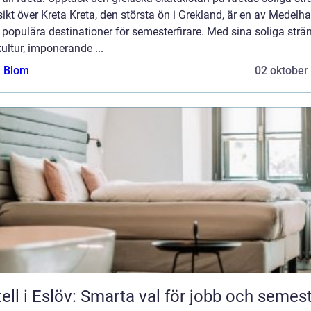
ikt över Kreta Kreta, den största ön i Grekland, är en av Medelh
populära destinationer för semesterfirare. Med sina soliga strän
kultur, imponerande ...
a Blom
02 oktober
ell i Eslöv: Smarta val för jobb och semes