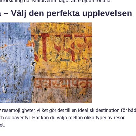
utforskning har Maldiverna något att erbjuda för alla.
a – Välj den perfekta upplevelsen
resemöjligheter, vilket gör det till en idealisk destination för bå
h soloäventyr. Här kan du välja mellan olika typer av resor
et.