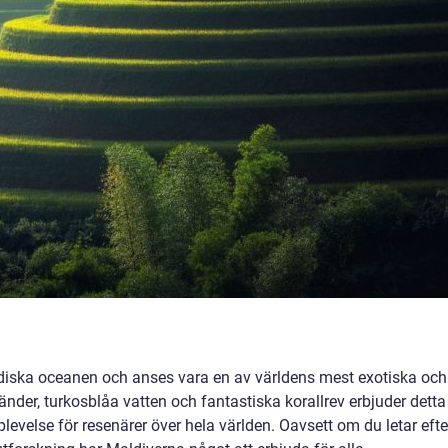
ndiska oceanen och anses vara en av världens mest exotiska och
nder, turkosblåa vatten och fantastiska korallrev erbjuder detta
evelse för resenärer över hela världen. Oavsett om du letar efte