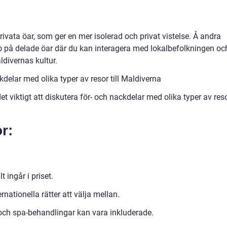
rivata öar, som ger en mer isolerad och privat vistelse. Å andra
bo på delade öar där du kan interagera med lokalbefolkningen oc
ldivernas kultur.
delar med olika typer av resor till Maldiverna
et viktigt att diskutera för- och nackdelar med olika typer av res
or:
 ingår i priset.
nationella rätter att välja mellan.
 och spa-behandlingar kan vara inkluderade.