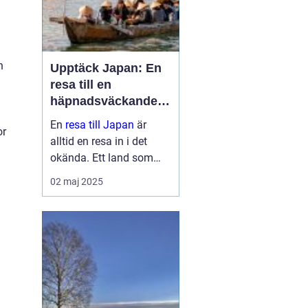
h
Upptäck Japan: En
resa till en
häpnadsväckande
kultur och natur
En
resa till Japan
är
or
alltid en resa in i det
okända. Ett land som
sömlöst blandar det
02 maj 2025
gamla med det nya, där
historiska tempel står
sida vid sida med ne...