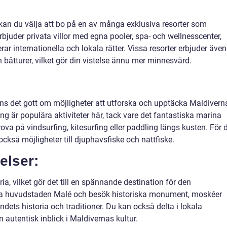
 kan du välja att bo på en av många exklusiva resorter som
rbjuder privata villor med egna pooler, spa- och wellnesscenter,
 internationella och lokala rätter. Vissa resorter erbjuder även
ch båtturer, vilket gör din vistelse ännu mer minnesvärd.
nns det gott om möjligheter att utforska och upptäcka Maldivern
ing är populära aktiviteter här, tack vare det fantastiska marina
ova på vindsurfing, kitesurfing eller paddling längs kusten. För 
också möjligheter till djuphavsfiske och nattfiske.
elser:
ria, vilket gör det till en spännande destination för den
ska huvudstaden Malé och besök historiska monument, moskéer
ndets historia och traditioner. Du kan också delta i lokala
 autentisk inblick i Maldivernas kultur.