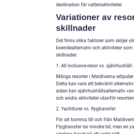
destination för vattenaktiviteter.
Variationer av reso
skillnader
Det finns olika faktorer som skiljer ol
boendealternativ och aktiviteter som 
skillnader:
1. All inclusive-resor vs. självhushåll:
Många resorter i Maldiverna erbjuder a
Detta kan vara ett bekvämt alternativ
sidan kan självhushållsalternativ va
och andra aktiviteter utanför resorten
2. Yachtturer vs. flygtransfer:
För att komma till och från Maldiverna
Flygtransfer tar mindre tid, men en y
uppleva havet på ett unikt sätt.