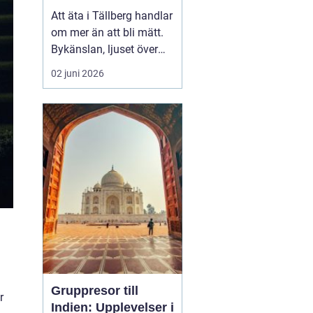
Att äta i Tällberg handlar
om mer än att bli mätt.
Bykänslan, ljuset över
Siljan och de gamla
02 juni 2026
gårdarna skapar en ram
som gör måltiden till en
helhetsupplevelse. Här
möts klassiska
dalatraditioner och
nutida gastronomi på ett
sätt som lockar både
lång...
Gruppresor till
r
Indien: Upplevelser i