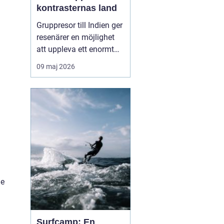
kontrasternas land
Gruppresor till Indien ger
resenärer en möjlighet
att uppleva ett enormt
land på ett säkert, socialt
09 maj 2026
och genomtänkt sätt.
Med en erfaren
reseledare och lokala
guider blir resan mer än
bara transport mellan
sevä...
de
Surfcamp: En