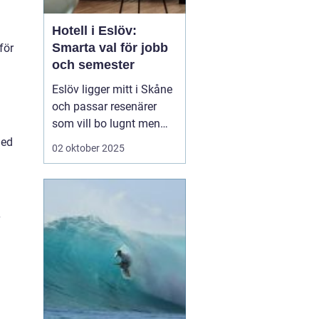
Hotell i Eslöv:
Smarta val för jobb
för
och semester
Eslöv ligger mitt i Skåne
och passar resenärer
som vill bo lugnt men
röra sig snabbt mellan
med
02 oktober 2025
städer och sevärdheter.
Här finns ett brett spann
av boenden, från enkla
affärshotell till hemkära
alterna...