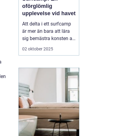
oförglömlig
upplevelse vid havet
Att delta i ett surfcamp
är mer än bara att lära
sig bemästra konsten att
surfa. Det är en
02 oktober 2025
möjlighet att fördjupa
sig i en helt ny värld,
a
fylld av gemenskap,
spänning och naturens
den
krafter. För dem som...