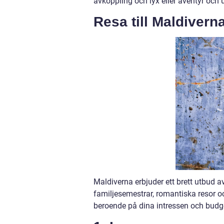
avkoppling och lyx eller äventyr och 
Resa till Maldivern
Maldiverna erbjuder ett brett utbud av 
familjesemestrar, romantiska resor oc
beroende på dina intressen och budg