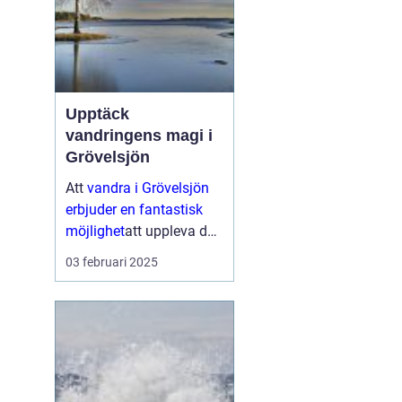
Upptäck
vandringens magi i
Grövelsjön
Att
vandra i Grövelsjön
erbjuder en fantastisk
möjlighet
att uppleva den
storslagna naturen i
03 februari 2025
Dalarnas nordligaste
hörn. Med vackra
fj&aum...