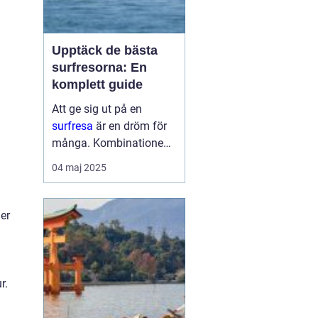
Upptäck de bästa
surfresorna: En
komplett guide
Att ge sig ut på en
surfresa
är en dröm för
många. Kombinationen
av sol, hav och den
04 maj 2025
adrenalinpumpande
upplevelsen av att fånga
den perfekta vågen är
er
svårs...
r.