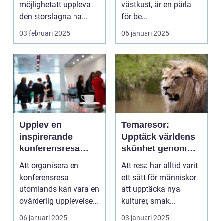
möjlighetatt uppleva
västkust, är en pärla
den storslagna na...
för be...
03 februari 2025
06 januari 2025
Upplev en
Temaresor:
inspirerande
Upptäck världens
konferensresa
skönhet genom
utomlands
specialiserade
Att organisera en
Att resa har alltid varit
resor
konferensresa
ett sätt för människor
utomlands kan vara en
att upptäcka nya
ovärderlig upplevelse
kulturer, smak...
för föret...
06 januari 2025
03 januari 2025