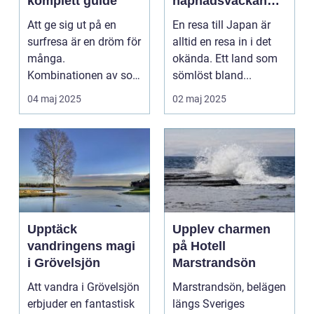
komplett guide
häpnadsväckande
kultur och natur
Att ge sig ut på en
En resa till Japan är
surfresa är en dröm för
alltid en resa in i det
många.
okända. Ett land som
Kombinationen av sol,
sömlöst bland...
...
04 maj 2025
02 maj 2025
Upptäck
Upplev charmen
vandringens magi
på Hotell
i Grövelsjön
Marstrandsön
Att vandra i Grövelsjön
Marstrandsön, belägen
erbjuder en fantastisk
längs Sveriges