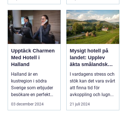
Upptäck Charmen
Mysigt hotell på
Med Hotell i
landet: Upplev
Halland
äkta smålandsk
charm på
Halland är en
I vardagens stress och
smålandstorpet
kustregion i södra
stök kan det vara svårt
Sverige som erbjuder
att finna tid för
besökare en perfekt
avkoppling och lugn...
blandning a...
03 december 2024
21 juli 2024