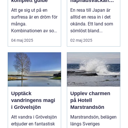
komplett guide
häpnadsväckande
kultur och natur
Att ge sig ut på en
En resa till Japan är
surfresa är en dröm för
alltid en resa in i det
många.
okända. Ett land som
Kombinationen av sol,
sömlöst bland...
...
04 maj 2025
02 maj 2025
Upptäck
Upplev charmen
vandringens magi
på Hotell
i Grövelsjön
Marstrandsön
Att vandra i Grövelsjön
Marstrandsön, belägen
erbjuder en fantastisk
längs Sveriges