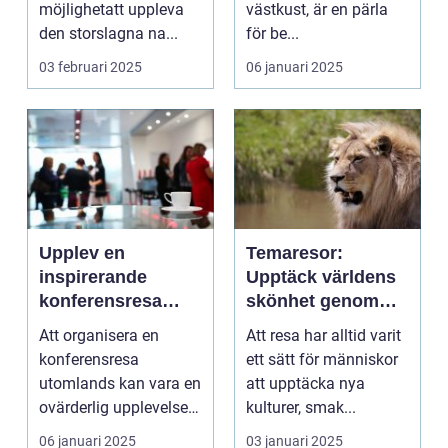
möjlighetatt uppleva
västkust, är en pärla
den storslagna na...
för be...
03 februari 2025
06 januari 2025
Upplev en
Temaresor:
inspirerande
Upptäck världens
konferensresa
skönhet genom
utomlands
specialiserade
Att organisera en
Att resa har alltid varit
resor
konferensresa
ett sätt för människor
utomlands kan vara en
att upptäcka nya
ovärderlig upplevelse
kulturer, smak...
för föret...
06 januari 2025
03 januari 2025