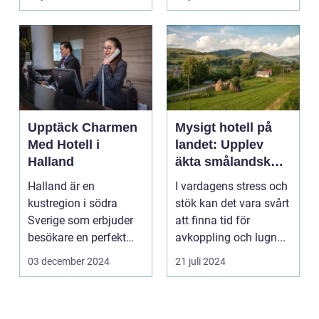
Upptäck Charmen
Mysigt hotell på
Med Hotell i
landet: Upplev
Halland
äkta smålandsk
charm på
Halland är en
I vardagens stress och
smålandstorpet
kustregion i södra
stök kan det vara svårt
Sverige som erbjuder
att finna tid för
besökare en perfekt
avkoppling och lugn...
blandning a...
03 december 2024
21 juli 2024