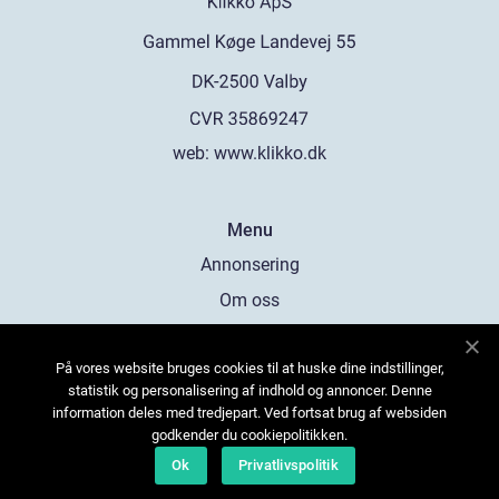
web:
www.klikko.dk
Menu
Annonsering
Om oss
Cookies
På vores website bruges cookies til at huske dine indstillinger,
Kontakta oss
statistik og personalisering af indhold og annoncer. Denne
Sitemap
information deles med tredjepart. Ved fortsat brug af websiden
godkender du cookiepolitikken.
Ok
Privatlivspolitik