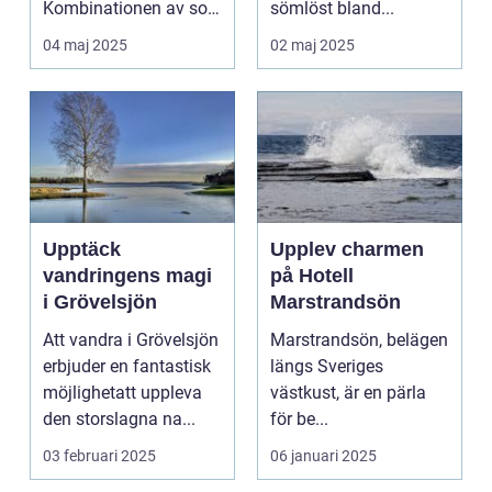
Kombinationen av sol,
sömlöst bland...
...
04 maj 2025
02 maj 2025
Upptäck
Upplev charmen
vandringens magi
på Hotell
i Grövelsjön
Marstrandsön
Att vandra i Grövelsjön
Marstrandsön, belägen
erbjuder en fantastisk
längs Sveriges
möjlighetatt uppleva
västkust, är en pärla
den storslagna na...
för be...
03 februari 2025
06 januari 2025