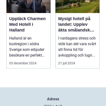
Upptäck Charmen
Mysigt hotell på
Med Hotell i
landet: Upplev
Halland
äkta smålandsk
charm på
Halland är en
I vardagens stress och
smålandstorpet
kustregion i södra
stök kan det vara svårt
Sverige som erbjuder
att finna tid för
besökare en perfekt
avkoppling och lugn...
blandning a...
03 december 2024
21 juli 2024
Adress