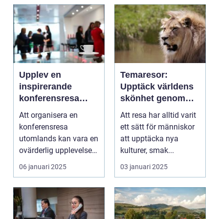
Upplev en
Temaresor:
inspirerande
Upptäck världens
konferensresa
skönhet genom
utomlands
specialiserade
Att organisera en
Att resa har alltid varit
resor
konferensresa
ett sätt för människor
utomlands kan vara en
att upptäcka nya
ovärderlig upplevelse
kulturer, smak...
för föret...
06 januari 2025
03 januari 2025