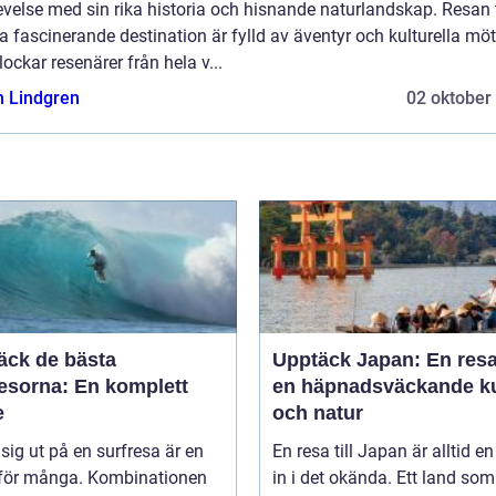
velse med sin rika historia och hisnande naturlandskap. Resan t
 fascinerande destination är fylld av äventyr och kulturella mö
ockar resenärer från hela v...
n Lindgren
02 oktober
äck de bästa
Upptäck Japan: En resa 
resorna: En komplett
en häpnadsväckande ku
e
och natur
 sig ut på en surfresa är en
En resa till Japan är alltid en
för många. Kombinationen
in i det okända. Ett land som