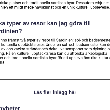
riska platser och traditionella sardiska byar. Dessutom erbjuder
nien ett mildt medelhavsklimat och en unik kulturell upplevelse.
ka typer av resor kan jag göra till
rdinien?
inns främst två typer av resor till Sardinien: sol- och badsemeste
 kulturella upptäcktsresor. Under en sol- och badsemester kan d
a av öns vackra stränder och delta i vattensporter som dykning 
ing. På en kulturell upptäcktsresa kan du utforska arkeologiska
er och traditionella sardiska byar för att uppleva öns rika kultur
ria.
Läs fler inlägg här
 nyheter