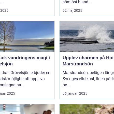
 ...
sömlöst bland...
 2025
02 maj 2025
äck vandringens magi i
Upplev charmen på Hot
elsjön
Marstrandsön
ndra i Grövelsjön erbjuder en
Marstrandsön, belägen läng
tisk möjlighetatt uppleva
Sveriges västkust, är en pärl
orslagna na...
be...
ruari 2025
06 januari 2025