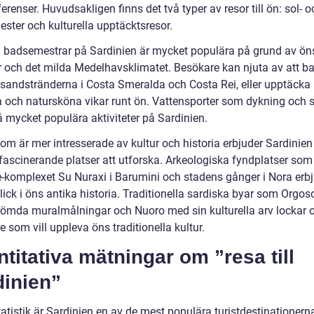
erenser. Huvudsakligen finns det två typer av resor till ön: sol- o
ster och kulturella upptäcktsresor.
h badsemestrar på Sardinien är mycket populära på grund av ön
r och det milda Medelhavsklimatet. Besökare kan njuta av att b
 sandstränderna i Costa Smeralda och Costa Rei, eller upptäcka
a och natursköna vikar runt ön. Vattensporter som dykning och 
å mycket populära aktiviteter på Sardinien.
om är mer intresserade av kultur och historia erbjuder Sardinien
ascinerande platser att utforska. Arkeologiska fyndplatser som
-komplexet Su Nuraxi i Barumini och stadens gånger i Nora erbj
lick i öns antika historia. Traditionella sardiska byar som Orgo
römda muralmålningar och Nuoro med sin kulturella arv lockar 
 som vill uppleva öns traditionella kultur.
titativa mätningar om ”resa till
dinien”
tatistik är Sardinien en av de mest populära turistdestinationerna