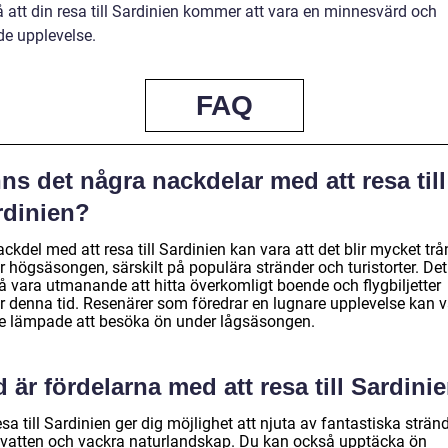
å att din resa till Sardinien kommer att vara en minnesvärd och
de upplevelse.
FAQ
ns det några nackdelar med att resa till
rdinien?
ckdel med att resa till Sardinien kan vara att det blir mycket trå
r högsäsongen, särskilt på populära stränder och turistorter. De
å vara utmanande att hitta överkomligt boende och flygbiljetter
r denna tid. Resenärer som föredrar en lugnare upplevelse kan 
re lämpade att besöka ön under lågsäsongen.
 är fördelarna med att resa till Sardini
esa till Sardinien ger dig möjlighet att njuta av fantastiska stränd
t vatten och vackra naturlandskap. Du kan också upptäcka ön