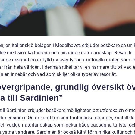
n, en italiensk ö belägen i Medelhavet, erbjuder besökare en uni
lse med sin rika historia och hisnande naturlandskap. Resan til
rande destination är fylld av äventyr och kulturella möten som l
r från hela världen. I denna artikel tar vi en närmare titt på vad 
dinien innebär och vad som skiljer olika typer av resor åt.
vergripande, grundlig översikt ö
a till Sardinien”
till Sardinien erbjuder besökare möjligheten att utforska en ö m
mensioner. Ön är känd för sina fantastiska stränder, kristallkla
och vackra naturlandskap som lockar både badsugna turister oc
lystna vandrare. Sardinien är också känt för sin rika kultur och h