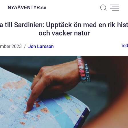
NYAÄVENTYR.
se
 till Sardinien: Upptäck ön med en rik his
och vacker natur
red
ember 2023
Jon Larsson