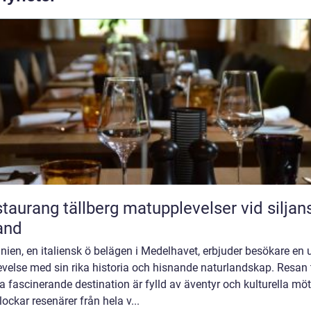
ang tällberg matupplevelser vid siljans
and
nien, en italiensk ö belägen i Medelhavet, erbjuder besökare en 
velse med sin rika historia och hisnande naturlandskap. Resan t
 fascinerande destination är fylld av äventyr och kulturella mö
ockar resenärer från hela v...