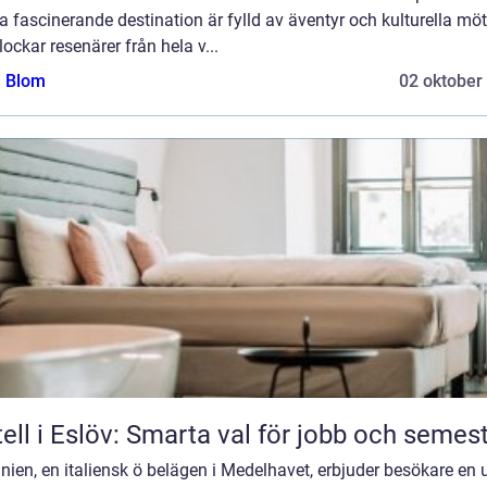
 fascinerande destination är fylld av äventyr och kulturella mö
ockar resenärer från hela v...
a Blom
02 oktober
ell i Eslöv: Smarta val för jobb och semes
nien, en italiensk ö belägen i Medelhavet, erbjuder besökare en 