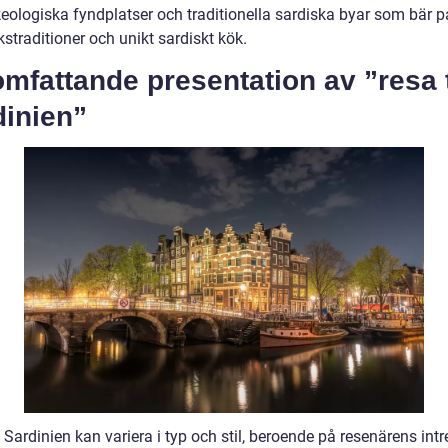
eologiska fyndplatser och traditionella sardiska byar som bär p
straditioner och unikt sardiskt kök.
mfattande presentation av ”resa t
dinien”
l Sardinien kan variera i typ och stil, beroende på resenärens int