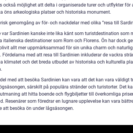
s också möjlighet att delta i organiserade turer och utflykter för 
a öns arkeologiska platser och historiska monument.
orisk genomgång av för- och nackdelar med olika ”resa till Sardi
e var Sardinien kanske inte lika känt som turistdestination som 
a italienska destinationer som Rom och Florens. Ön har dock 
 blivit allt mer uppmärksammad för sin unika charm och naturli
 Fördelarna med att resa till Sardinien inkluderar de vackra str
a klimatet och det breda utbudet av historiska och kulturella pla
.
del med att besöka Sardinien kan vara att det kan vara väldigt t
ögsäsongen, särskilt på populära stränder och turistorter. Det k
utmaning att hitta boende och flygbiljetter till överkomliga prise
id. Resenärer som föredrar en lugnare upplevelse kan vara bättr
 att besöka ön under lågsäsongen.