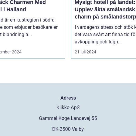
äck Charmen Med
Mysigt hotell på landet:
l i Halland
Upplev äkta smålandsk
charm på smålandstorp
d är en kustregion i södra
ge som erbjuder besökare en
I vardagens stress och stök 
t blandning a...
det vara svårt att finna tid fö
avkoppling och lugn...
ember 2024
21 juli 2024
Adress