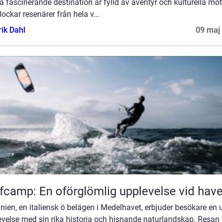
 fascinerande destination är fylld av äventyr och kulturella mö
ockar resenärer från hela v...
rik Dahl
09 maj
fcamp: En oförglömlig upplevelse vid have
nien, en italiensk ö belägen i Medelhavet, erbjuder besökare en 
velse med sin rika historia och hisnande naturlandskap. Resan t