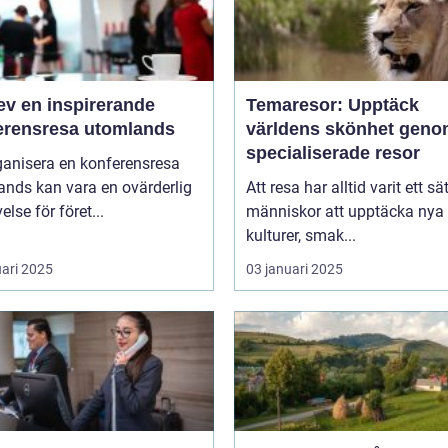
ev en inspirerande
Temaresor: Upptäck
erensresa utomlands
världens skönhet gen
specialiserade resor
ganisera en konferensresa
ands kan vara en ovärderlig
Att resa har alltid varit ett sät
else för föret...
människor att upptäcka nya
kulturer, smak...
uari 2025
03 januari 2025