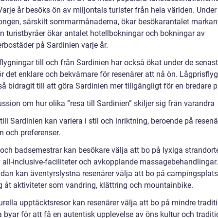
 Varje år besöks ön av miljontals turister från hela världen. Under
ngen, särskilt sommarmånaderna, ökar besökarantalet markant.
ån turistbyråer ökar antalet hotellbokningar och bokningar av
rbostäder på Sardinien varje år.
flygningar till och från Sardinien har också ökat under de senast
ör det enklare och bekvämare för resenärer att nå ön. Lågprisfly
å bidragit till att göra Sardinien mer tillgängligt för en bredare p
ssion om hur olika ”resa till Sardinien” skiljer sig från varandra
till Sardinien kan variera i stil och inriktning, beroende på resen
n och preferenser.
- och badsemestrar kan besökare välja att bo på lyxiga strandort
v all-inclusive-faciliteter och avkopplande massagebehandlingar.
idan kan äventyrslystna resenärer välja att bo på campingsplats
 åt aktiviteter som vandring, klättring och mountainbike.
urella upptäcktsresor kan resenärer välja att bo på mindre tradit
 byar för att få en autentisk upplevelse av öns kultur och traditi