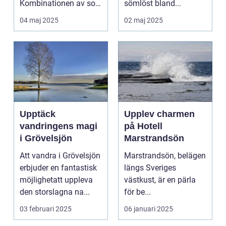
Kombinationen av sol,
sömlöst bland...
...
04 maj 2025
02 maj 2025
Upptäck
Upplev charmen
vandringens magi
på Hotell
i Grövelsjön
Marstrandsön
Att vandra i Grövelsjön
Marstrandsön, belägen
erbjuder en fantastisk
längs Sveriges
möjlighetatt uppleva
västkust, är en pärla
den storslagna na...
för be...
03 februari 2025
06 januari 2025