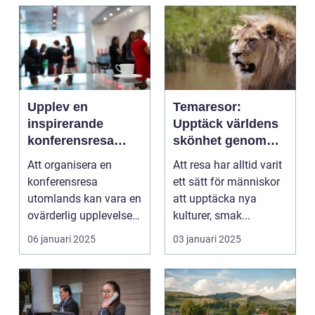
Upplev en
Temaresor:
inspirerande
Upptäck världens
konferensresa
skönhet genom
utomlands
specialiserade
Att organisera en
Att resa har alltid varit
resor
konferensresa
ett sätt för människor
utomlands kan vara en
att upptäcka nya
ovärderlig upplevelse
kulturer, smak...
för föret...
06 januari 2025
03 januari 2025