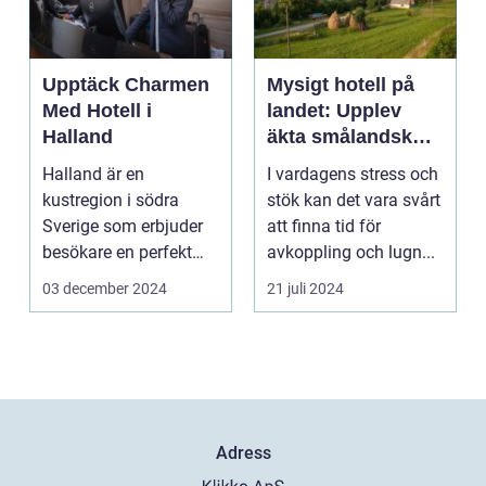
Upptäck Charmen
Mysigt hotell på
Med Hotell i
landet: Upplev
Halland
äkta smålandsk
charm på
Halland är en
I vardagens stress och
smålandstorpet
kustregion i södra
stök kan det vara svårt
Sverige som erbjuder
att finna tid för
besökare en perfekt
avkoppling och lugn...
blandning a...
03 december 2024
21 juli 2024
Adress