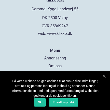
web:
www.klikko.dk
Menu
Annonsering
Om oss
Cookies
På vores website bruges cookies til at huske dine indstillinger,
Kontakta oss
statistik og personalisering af indhold og annoncer. Denne
Sitemap
information deles med tredjepart. Ved fortsat brug af websiden
godkender du cookiepolitikken.
Ok
Privatlivspolitik