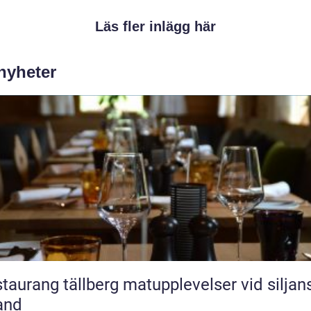
Läs fler inlägg här
 nyheter
ang tällberg matupplevelser vid siljans
and