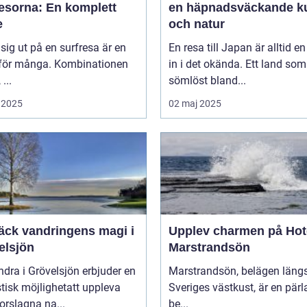
resorna: En komplett
en häpnadsväckande ku
e
och natur
 sig ut på en surfresa är en
En resa till Japan är alltid en
för många. Kombinationen
in i det okända. Ett land som
 ...
sömlöst bland...
 2025
02 maj 2025
äck vandringens magi i
Upplev charmen på Hot
elsjön
Marstrandsön
ndra i Grövelsjön erbjuder en
Marstrandsön, belägen läng
tisk möjlighetatt uppleva
Sveriges västkust, är en pärl
orslagna na...
be...