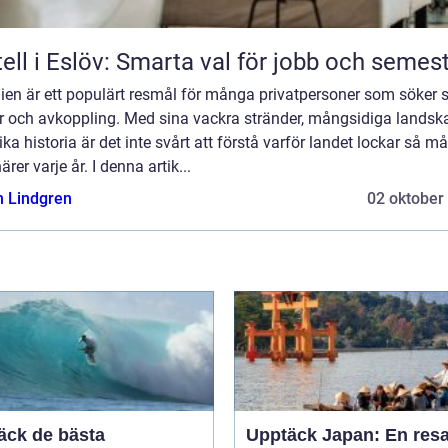
ell i Eslöv: Smarta val för jobb och semes
en är ett populärt resmål för många privatpersoner som söker s
ur och avkoppling. Med sina vackra stränder, mångsidiga landsk
ika historia är det inte svårt att förstå varför landet lockar så 
ärer varje år. I denna artik...
n Lindgren
02 oktober
äck de bästa
Upptäck Japan: En resa 