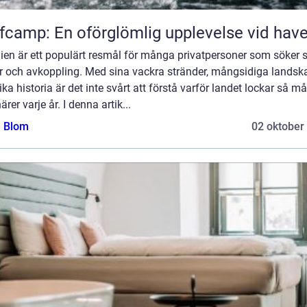
fcamp: En oförglömlig upplevelse vid have
en är ett populärt resmål för många privatpersoner som söker s
ur och avkoppling. Med sina vackra stränder, mångsidiga landsk
ika historia är det inte svårt att förstå varför landet lockar så 
ärer varje år. I denna artik...
a Blom
02 oktober