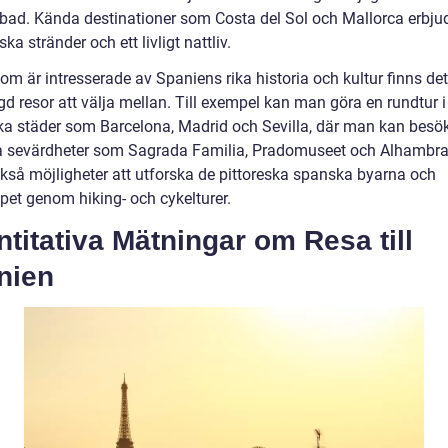
 bad. Kända destinationer som Costa del Sol och Mallorca erbju
ska stränder och ett livligt nattliv.
om är intresserade av Spaniens rika historia och kultur finns de
d resor att välja mellan. Till exempel kan man göra en rundtur i
ska städer som Barcelona, Madrid och Sevilla, där man kan besö
a sevärdheter som Sagrada Familia, Pradomuseet och Alhambra
ckså möjligheter att utforska de pittoreska spanska byarna och
pet genom hiking- och cykelturer.
titativa Mätningar om Resa till
nien