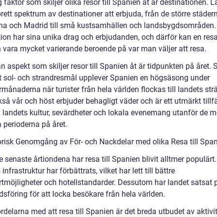
g faktor som skiljer olika resor till Spanien åt är destinationen. 
brett spektrum av destinationer att erbjuda, från de större städe
na och Madrid till små kustsamhällen och landsbygdsområden.
ion har sina unika drag och erbjudanden, och därför kan en resa 
 vara mycket varierande beroende på var man väljer att resa.
 aspekt som skiljer resor till Spanien åt är tidpunkten på året. 
t sol- och strandresmål upplever Spanien en högsäsong under
ånaderna när turister från hela världen flockas till landets str
å vår och höst erbjuder behagligt väder och är ett utmärkt tillfä
v landets kultur, sevärdheter och lokala evenemang utanför de m
 perioderna på året.
orisk Genomgång av För- och Nackdelar med olika Resa till Spa
 senaste årtiondena har resa till Spanien blivit alltmer populärt.
infrastruktur har förbättrats, vilket har lett till bättre
rtmöjligheter och hotellstandarder. Dessutom har landet satsat 
sföring för att locka besökare från hela världen.
rdelarna med att resa till Spanien är det breda utbudet av aktivit