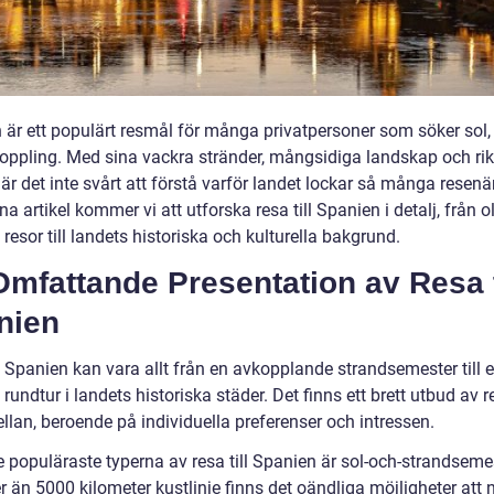
 är ett populärt resmål för många privatpersoner som söker sol, 
oppling. Med sina vackra stränder, mångsidiga landskap och ri
 är det inte svårt att förstå varför landet lockar så många resenä
nna artikel kommer vi att utforska resa till Spanien i detalj, från o
 resor till landets historiska och kulturella bakgrund.
mfattande Presentation av Resa t
nien
l Spanien kan vara allt från en avkopplande strandsemester till 
l rundtur i landets historiska städer. Det finns ett brett utbud av r
llan, beroende på individuella preferenser och intressen.
e populäraste typerna av resa till Spanien är sol-och-strandseme
 än 5000 kilometer kustlinje finns det oändliga möjligheter att 