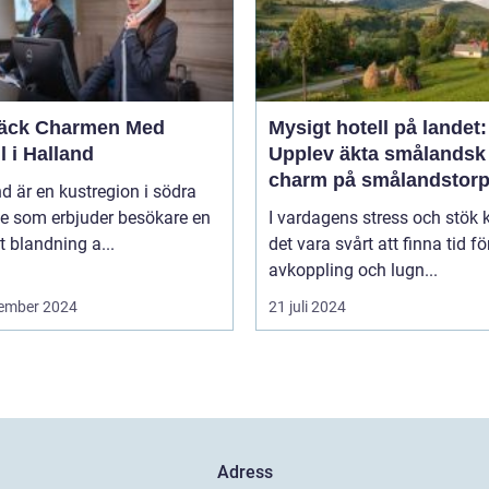
äck Charmen Med
Mysigt hotell på landet:
l i Halland
Upplev äkta smålandsk
charm på smålandstorp
d är en kustregion i södra
ge som erbjuder besökare en
I vardagens stress och stök 
t blandning a...
det vara svårt att finna tid fö
avkoppling och lugn...
ember 2024
21 juli 2024
Adress