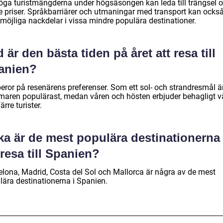
öga turistmängderna under högsäsongen kan leda till trängsel 
e priser. Språkbarriärer och utmaningar med transport kan ocks
 möjliga nackdelar i vissa mindre populära destinationer.
 är den bästa tiden på året att resa till
anien?
beror på resenärens preferenser. Som ett sol- och strandresmål ä
aren populärast, medan våren och hösten erbjuder behagligt v
ärre turister.
ka är de mest populära destinationerna 
resa till Spanien?
elona, Madrid, Costa del Sol och Mallorca är några av de mest
lära destinationerna i Spanien.