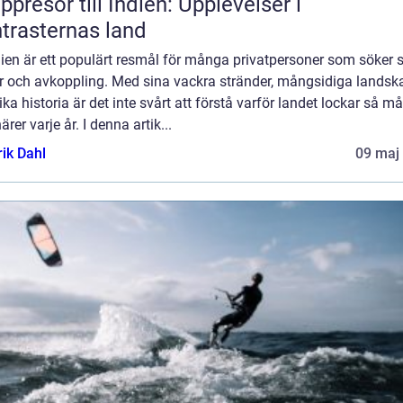
ppresor till Indien: Upplevelser i
trasternas land
en är ett populärt resmål för många privatpersoner som söker s
ur och avkoppling. Med sina vackra stränder, mångsidiga landsk
ika historia är det inte svårt att förstå varför landet lockar så 
ärer varje år. I denna artik...
rik Dahl
09 maj