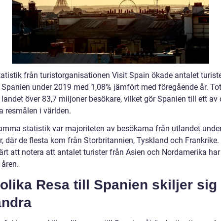
tatistik från turistorganisationen Visit Spain ökade antalet turis
 Spanien under 2019 med 1,08% jämfört med föregående år. Tota
landet över 83,7 miljoner besökare, vilket gör Spanien till ett av
a resmålen i världen.
samma statistik var majoriteten av besökarna från utlandet unde
, där de flesta kom från Storbritannien, Tyskland och Frankrike.
rt att notera att antalet turister från Asien och Nordamerika har
 åren.
olika Resa till Spanien skiljer sig
andra