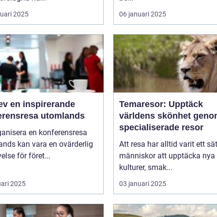
ruari 2025
06 januari 2025
ev en inspirerande
Temaresor: Upptäck
erensresa utomlands
världens skönhet gen
specialiserade resor
ganisera en konferensresa
ands kan vara en ovärderlig
Att resa har alltid varit ett sät
else för föret...
människor att upptäcka nya
kulturer, smak...
uari 2025
03 januari 2025