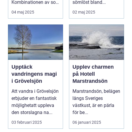
Kombinationen av sol,
sömlöst bland...
...
04 maj 2025
02 maj 2025
Upptäck
Upplev charmen
vandringens magi
på Hotell
i Grövelsjön
Marstrandsön
Att vandra i Grövelsjön
Marstrandsön, belägen
erbjuder en fantastisk
längs Sveriges
möjlighetatt uppleva
västkust, är en pärla
den storslagna na...
för be...
03 februari 2025
06 januari 2025