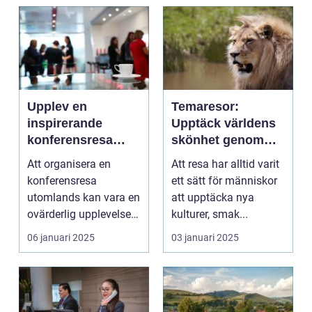
Upplev en
Temaresor:
inspirerande
Upptäck världens
konferensresa
skönhet genom
utomlands
specialiserade
Att organisera en
Att resa har alltid varit
resor
konferensresa
ett sätt för människor
utomlands kan vara en
att upptäcka nya
ovärderlig upplevelse
kulturer, smak...
för föret...
06 januari 2025
03 januari 2025