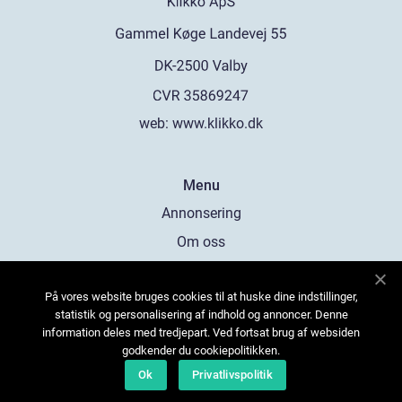
web:
www.klikko.dk
Menu
Annonsering
Om oss
Cookies
På vores website bruges cookies til at huske dine indstillinger,
Kontakta oss
statistik og personalisering af indhold og annoncer. Denne
Sitemap
information deles med tredjepart. Ved fortsat brug af websiden
godkender du cookiepolitikken.
Ok
Privatlivspolitik