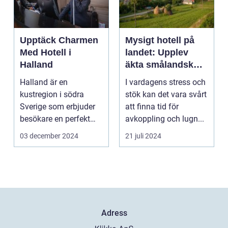
Upptäck Charmen
Mysigt hotell på
Med Hotell i
landet: Upplev
Halland
äkta smålandsk
charm på
Halland är en
I vardagens stress och
smålandstorpet
kustregion i södra
stök kan det vara svårt
Sverige som erbjuder
att finna tid för
besökare en perfekt
avkoppling och lugn...
blandning a...
03 december 2024
21 juli 2024
Adress