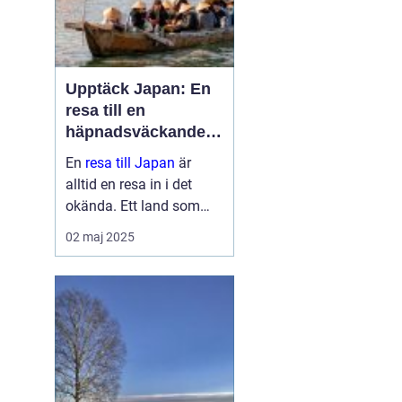
Upptäck Japan: En
resa till en
häpnadsväckande
kultur och natur
En
resa till Japan
är
alltid en resa in i det
okända. Ett land som
sömlöst blandar det
02 maj 2025
gamla med det nya, där
historiska tempel står
sida vid sida med ne...