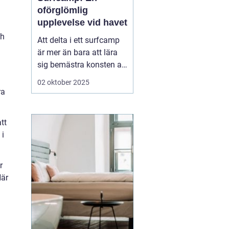
oförglömlig
upplevelse vid havet
ch
Att delta i ett surfcamp
är mer än bara att lära
sig bemästra konsten att
surfa. Det är en
02 oktober 2025
möjlighet att fördjupa
ra
sig i en helt ny värld,
fylld av gemenskap,
tt
spänning och naturens
 i
krafter. För dem som...
r
Här