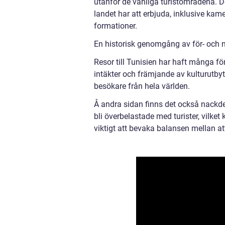
utanför de vanliga turistområdena. De
landet har att erbjuda, inklusive k
formationer.
En historisk genomgång av för- och n
Resor till Tunisien har haft många fö
intäkter och främjande av kulturutbyte
besökare från hela världen.
Å andra sidan finns det också nackde
bli överbelastade med turister, vilke
viktigt att bevaka balansen mellan at