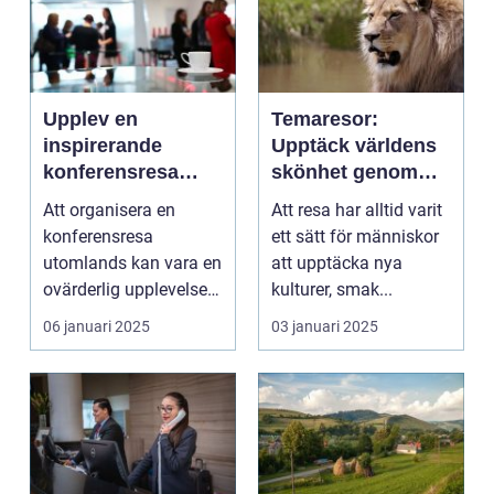
Upplev en
Temaresor:
inspirerande
Upptäck världens
konferensresa
skönhet genom
utomlands
specialiserade
Att organisera en
Att resa har alltid varit
resor
konferensresa
ett sätt för människor
utomlands kan vara en
att upptäcka nya
ovärderlig upplevelse
kulturer, smak...
för föret...
06 januari 2025
03 januari 2025