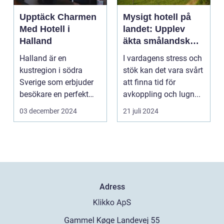
Upptäck Charmen
Mysigt hotell på
Med Hotell i
landet: Upplev
Halland
äkta smålandsk
charm på
Halland är en
I vardagens stress och
smålandstorpet
kustregion i södra
stök kan det vara svårt
Sverige som erbjuder
att finna tid för
besökare en perfekt
avkoppling och lugn...
blandning a...
03 december 2024
21 juli 2024
Adress