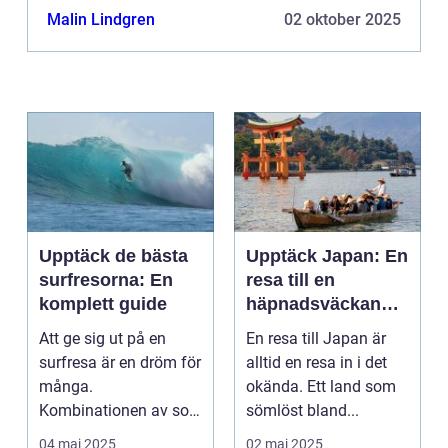
Malin Lindgren
02 oktober 2025
Upptäck de bästa
Upptäck Japan: En
surfresorna: En
resa till en
komplett guide
häpnadsväckande
kultur och natur
Att ge sig ut på en
En resa till Japan är
surfresa är en dröm för
alltid en resa in i det
många.
okända. Ett land som
Kombinationen av sol,
sömlöst bland...
...
04 maj 2025
02 maj 2025