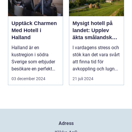
Upptäck Charmen
Mysigt hotell på
Med Hotell i
landet: Upplev
Halland
äkta smålandsk
charm på
Halland är en
I vardagens stress och
smålandstorpet
kustregion i södra
stök kan det vara svårt
Sverige som erbjuder
att finna tid för
besökare en perfekt
avkoppling och lugn...
blandning a...
03 december 2024
21 juli 2024
Adress