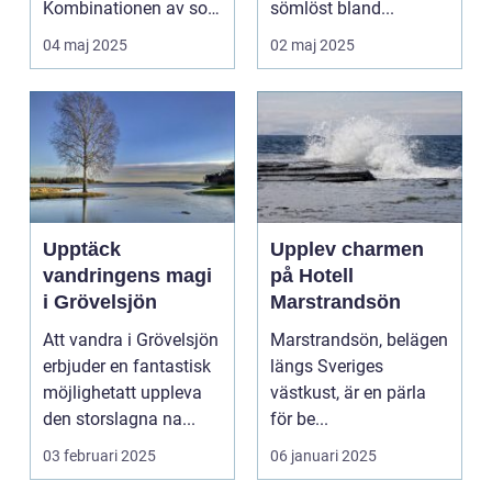
Kombinationen av sol,
sömlöst bland...
...
04 maj 2025
02 maj 2025
Upptäck
Upplev charmen
vandringens magi
på Hotell
i Grövelsjön
Marstrandsön
Att vandra i Grövelsjön
Marstrandsön, belägen
erbjuder en fantastisk
längs Sveriges
möjlighetatt uppleva
västkust, är en pärla
den storslagna na...
för be...
03 februari 2025
06 januari 2025