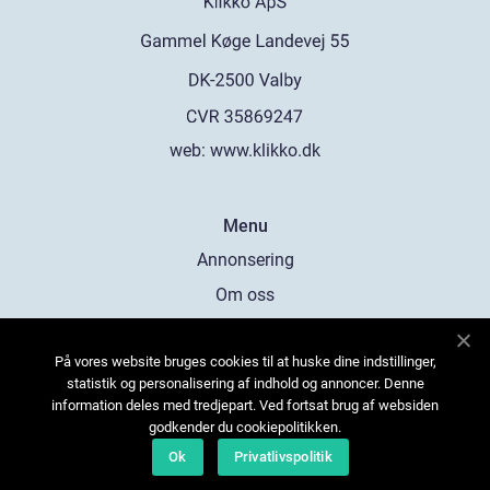
web:
www.klikko.dk
Menu
Annonsering
Om oss
Cookies
På vores website bruges cookies til at huske dine indstillinger,
Kontakta oss
statistik og personalisering af indhold og annoncer. Denne
Sitemap
information deles med tredjepart. Ved fortsat brug af websiden
godkender du cookiepolitikken.
Ok
Privatlivspolitik