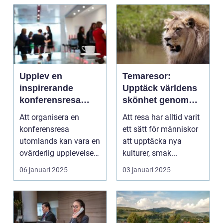
Upplev en
Temaresor:
inspirerande
Upptäck världens
konferensresa
skönhet genom
utomlands
specialiserade
Att organisera en
Att resa har alltid varit
resor
konferensresa
ett sätt för människor
utomlands kan vara en
att upptäcka nya
ovärderlig upplevelse
kulturer, smak...
för föret...
06 januari 2025
03 januari 2025