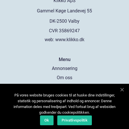
web:
www.klikko.dk
Menu
Annonsering
Om oss
Cookies
På vores website bruges cookies til at huske dine indstillinger,
Kontakta oss
statistik og personalisering af indhold og annoncer. Denne
Sitemap
information deles med tredjepart. Ved fortsat brug af websiden
godkender du cookiepolitikken.
Ok
Privatlivspolitik