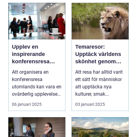
Upplev en
Temaresor:
inspirerande
Upptäck världens
konferensresa
skönhet genom
utomlands
specialiserade
Att organisera en
Att resa har alltid varit
resor
konferensresa
ett sätt för människor
utomlands kan vara en
att upptäcka nya
ovärderlig upplevelse
kulturer, smak...
för föret...
06 januari 2025
03 januari 2025