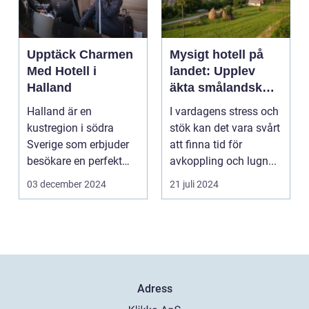
Upptäck Charmen
Mysigt hotell på
Med Hotell i
landet: Upplev
Halland
äkta smålandsk
charm på
Halland är en
I vardagens stress och
smålandstorpet
kustregion i södra
stök kan det vara svårt
Sverige som erbjuder
att finna tid för
besökare en perfekt
avkoppling och lugn...
blandning a...
03 december 2024
21 juli 2024
Adress