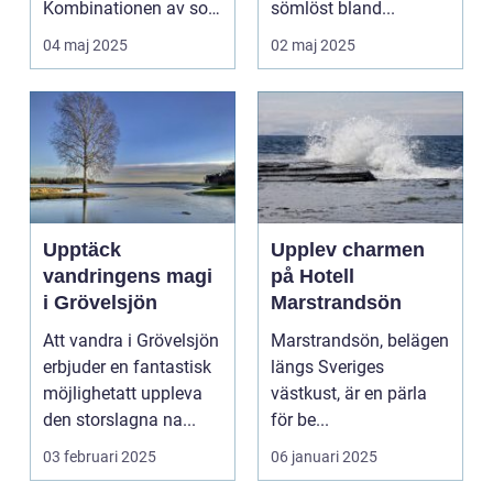
Kombinationen av sol,
sömlöst bland...
...
04 maj 2025
02 maj 2025
Upptäck
Upplev charmen
vandringens magi
på Hotell
i Grövelsjön
Marstrandsön
Att vandra i Grövelsjön
Marstrandsön, belägen
erbjuder en fantastisk
längs Sveriges
möjlighetatt uppleva
västkust, är en pärla
den storslagna na...
för be...
03 februari 2025
06 januari 2025