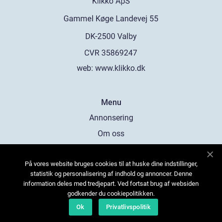
web:
www.klikko.dk
Menu
Annonsering
Om oss
Cookies
På vores website bruges cookies til at huske dine indstillinger,
Kontakta oss
statistik og personalisering af indhold og annoncer. Denne
Sitemap
information deles med tredjepart. Ved fortsat brug af websiden
godkender du cookiepolitikken.
Ok
Privatlivspolitik