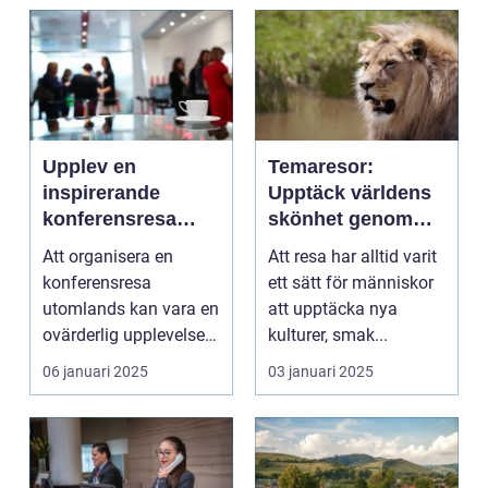
Upplev en
Temaresor:
inspirerande
Upptäck världens
konferensresa
skönhet genom
utomlands
specialiserade
Att organisera en
Att resa har alltid varit
resor
konferensresa
ett sätt för människor
utomlands kan vara en
att upptäcka nya
ovärderlig upplevelse
kulturer, smak...
för föret...
06 januari 2025
03 januari 2025