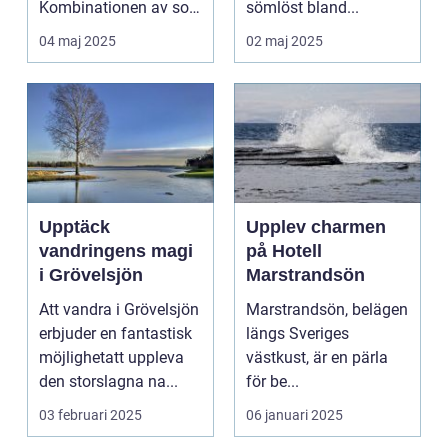
Kombinationen av sol,
sömlöst bland...
...
04 maj 2025
02 maj 2025
Upptäck
Upplev charmen
vandringens magi
på Hotell
i Grövelsjön
Marstrandsön
Att vandra i Grövelsjön
Marstrandsön, belägen
erbjuder en fantastisk
längs Sveriges
möjlighetatt uppleva
västkust, är en pärla
den storslagna na...
för be...
03 februari 2025
06 januari 2025