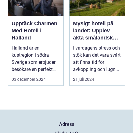
Upptäck Charmen
Mysigt hotell på
Med Hotell i
landet: Upplev
Halland
äkta smålandsk
charm på
Halland är en
I vardagens stress och
smålandstorpet
kustregion i södra
stök kan det vara svårt
Sverige som erbjuder
att finna tid för
besökare en perfekt
avkoppling och lugn...
blandning a...
03 december 2024
21 juli 2024
Adress