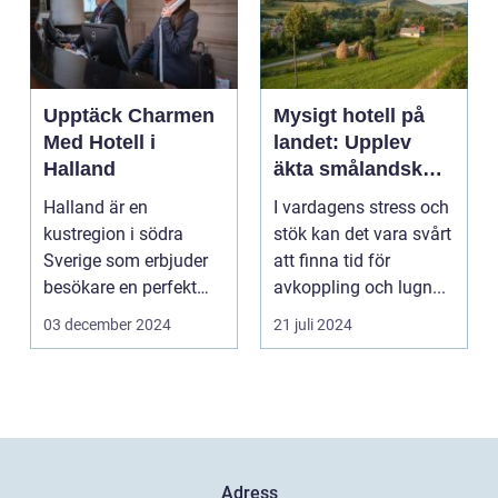
Upptäck Charmen
Mysigt hotell på
Med Hotell i
landet: Upplev
Halland
äkta smålandsk
charm på
Halland är en
I vardagens stress och
smålandstorpet
kustregion i södra
stök kan det vara svårt
Sverige som erbjuder
att finna tid för
besökare en perfekt
avkoppling och lugn...
blandning a...
03 december 2024
21 juli 2024
Adress