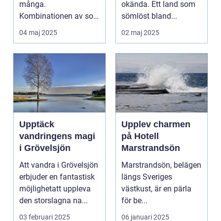
många.
okända. Ett land som
Kombinationen av sol,
sömlöst bland...
...
04 maj 2025
02 maj 2025
Upptäck
Upplev charmen
vandringens magi
på Hotell
i Grövelsjön
Marstrandsön
Att vandra i Grövelsjön
Marstrandsön, belägen
erbjuder en fantastisk
längs Sveriges
möjlighetatt uppleva
västkust, är en pärla
den storslagna na...
för be...
03 februari 2025
06 januari 2025