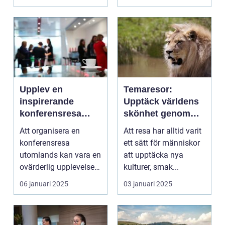
Upplev en
Temaresor:
inspirerande
Upptäck världens
konferensresa
skönhet genom
utomlands
specialiserade
Att organisera en
Att resa har alltid varit
resor
konferensresa
ett sätt för människor
utomlands kan vara en
att upptäcka nya
ovärderlig upplevelse
kulturer, smak...
för föret...
06 januari 2025
03 januari 2025