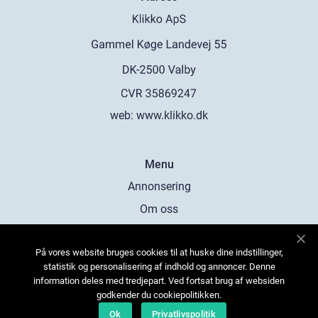
web:
www.klikko.dk
Menu
Annonsering
Om oss
Cookies
På vores website bruges cookies til at huske dine indstillinger,
Kontakta oss
statistik og personalisering af indhold og annoncer. Denne
Sitemap
information deles med tredjepart. Ved fortsat brug af websiden
godkender du cookiepolitikken.
Ok
Privatlivspolitik