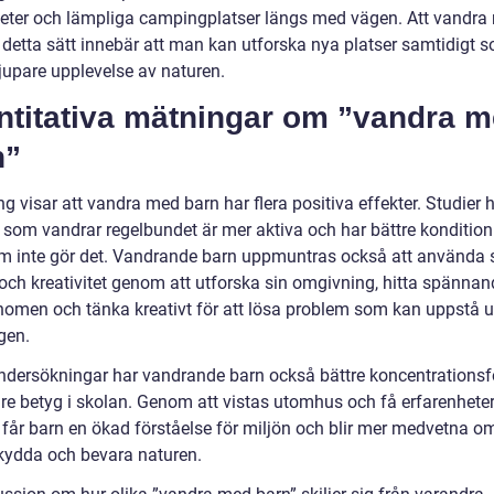
eter och lämpliga campingplatser längs med vägen. Att vandra
 detta sätt innebär att man kan utforska nya platser samtidigt
djupare upplevelse av naturen.
ntitativa mätningar om ”vandra 
n”
g visar att vandra med barn har flera positiva effekter. Studier h
n som vandrar regelbundet är mer aktiva och har bättre kondition
m inte gör det. Vandrande barn uppmuntras också att använda 
 och kreativitet genom att utforska sin omgivning, hitta spännan
nomen och tänka kreativt för att lösa problem som kan uppstå 
gen.
undersökningar har vandrande barn också bättre koncentration
re betyg i skolan. Genom att vistas utomhus och få erfarenhete
 får barn en ökad förståelse för miljön och blir mer medvetna o
skydda och bevara naturen.