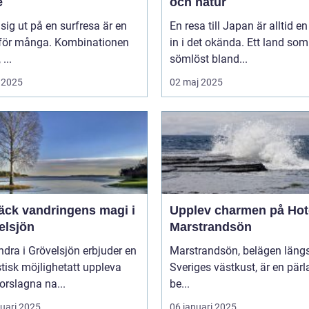
e
och natur
 sig ut på en surfresa är en
En resa till Japan är alltid en
för många. Kombinationen
in i det okända. Ett land som
 ...
sömlöst bland...
 2025
02 maj 2025
äck vandringens magi i
Upplev charmen på Hot
elsjön
Marstrandsön
ndra i Grövelsjön erbjuder en
Marstrandsön, belägen läng
tisk möjlighetatt uppleva
Sveriges västkust, är en pärl
orslagna na...
be...
ruari 2025
06 januari 2025