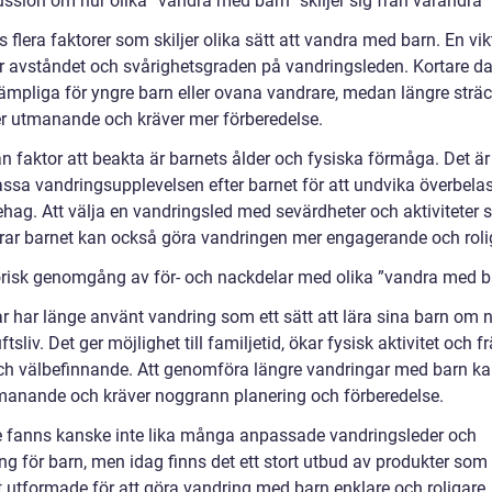
ussion om hur olika ”vandra med barn” skiljer sig från varandra
s flera faktorer som skiljer olika sätt att vandra med barn. En vik
är avståndet och svårighetsgraden på vandringsleden. Kortare da
lämpliga för yngre barn eller ovana vandrare, medan längre strä
r utmanande och kräver mer förberedelse.
 faktor att beakta är barnets ålder och fysiska förmåga. Det är 
assa vandringsupplevelsen efter barnet för att undvika överbela
behag. Att välja en vandringsled med sevärdheter och aktiviteter
erar barnet kan också göra vandringen mer engagerande och roli
orisk genomgång av för- och nackdelar med olika ”vandra med b
ar har länge använt vandring som ett sätt att lära sina barn om 
uftsliv. Det ger möjlighet till familjetid, ökar fysisk aktivitet och f
ch välbefinnande. Att genomföra längre vandringar med barn k
manande och kräver noggrann planering och förberedelse.
e fanns kanske inte lika många anpassade vandringsleder och
ng för barn, men idag finns det ett stort utbud av produkter som
t utformade för att göra vandring med barn enklare och roligare.