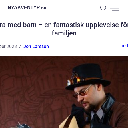
NYAÄVENTYR.
se
a med barn – en fantastisk upplevelse fö
familjen
red
ber 2023
Jon Larsson