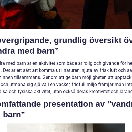
vergripande, grundlig översikt ö
ndra med barn”
ra med barn är en aktivitet som både är rolig och givande för he
. Det är ett sätt att komma ut i naturen, njuta av frisk luft och s
innen tillsammans. Genom att ge barn möjligheten att upptäck
och utmana sig själva i en vacker, fridfull miljö främjar man int
lsa och fysiska aktivitet, utan också deras kreativitet och läran
omfattande presentation av ”vand
 barn”