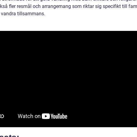
kså fler resmål och arrangemang som riktar sig specifikt till fami
l vandra tillsammans.