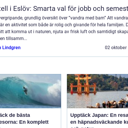
ell i Eslöv: Smarta val för jobb och semes
vergripande, grundlig översikt över ”vandra med barn” Att vandr
är en aktivitet som både är rolig och givande för hela familjen. D
ätt att komma ut i naturen, njuta av frisk luft och samtidigt skap
en tillsamm...
n Lindgren
02 oktober
äck de bästa
Upptäck Japan: En resa 
resorna: En komplett
en häpnadsväckande ku