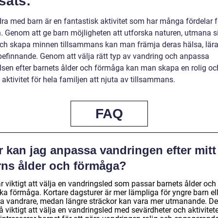
sats:
dra med barn är en fantastisk aktivitet som har många fördelar f
n. Genom att ge barn möjligheten att utforska naturen, utmana s
och skapa minnen tillsammans kan man främja deras hälsa, lär
befinnande. Genom att välja rätt typ av vandring och anpassa
lsen efter barnets ålder och förmåga kan man skapa en rolig oc
aktivitet för hela familjen att njuta av tillsammans.
FAQ
r kan jag anpassa vandringen efter mitt
rns ålder och förmåga?
r viktigt att välja en vandringsled som passar barnets ålder och
ka förmåga. Kortare dagsturer är mer lämpliga för yngre barn ell
a vandrare, medan längre sträckor kan vara mer utmanande. De
 viktigt att välja en vandringsled med sevärdheter och aktivitet