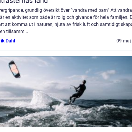
trasternas land
vergripande, grundlig översikt över ”vandra med barn” Att vandr
är en aktivitet som både är rolig och givande för hela familjen. D
ätt att komma ut i naturen, njuta av frisk luft och samtidigt skap
en tillsamm...
rik Dahl
09 maj