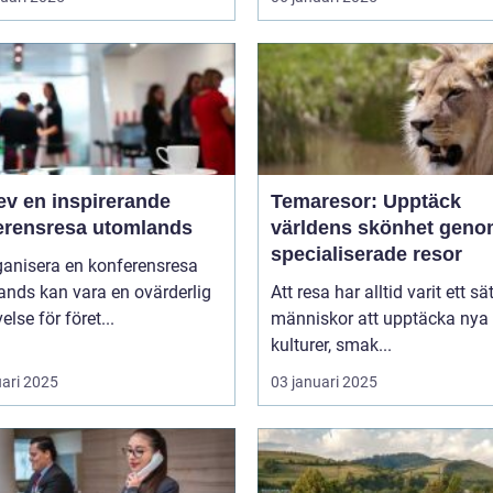
ev en inspirerande
Temaresor: Upptäck
erensresa utomlands
världens skönhet gen
specialiserade resor
ganisera en konferensresa
ands kan vara en ovärderlig
Att resa har alltid varit ett sät
else för föret...
människor att upptäcka nya
kulturer, smak...
uari 2025
03 januari 2025