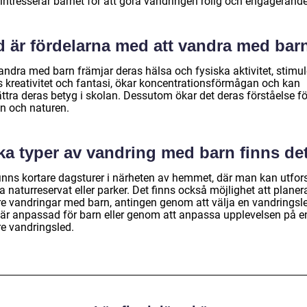
intresserar barnet för att göra vandringen rolig och engagerande
d är fördelarna med att vandra med bar
andra med barn främjar deras hälsa och fysiska aktivitet, stimul
s kreativitet och fantasi, ökar koncentrationsförmågan och kan
ttra deras betyg i skolan. Dessutom ökar det deras förståelse fö
ön och naturen.
ka typer av vandring med barn finns de
finns kortare dagsturer i närheten av hemmet, där man kan utfor
a naturreservat eller parker. Det finns också möjlighet att planer
re vandringar med barn, antingen genom att välja en vandringsl
är anpassad för barn eller genom att anpassa upplevelsen på e
re vandringsled.