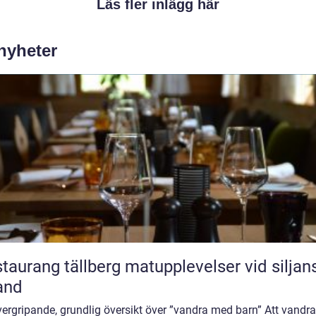
Läs fler inlägg här
 nyheter
ang tällberg matupplevelser vid siljans
and
vergripande, grundlig översikt över ”vandra med barn” Att vandr