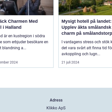
äck Charmen Med
Mysigt hotell på landet:
l i Halland
Upplev äkta smålandsk
charm på smålandstorp
d är en kustregion i södra
ge som erbjuder besökare en
I vardagens stress och stök 
t blandning a...
det vara svårt att finna tid fö
avkoppling och lugn...
ember 2024
21 juli 2024
Adress